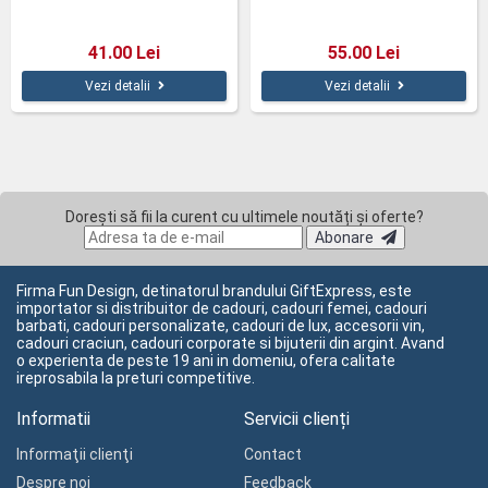
41.00 Lei
55.00 Lei
Vezi detalii
Vezi detalii
Dorești să fii la curent cu ultimele noutăți și oferte?
Abonare
Firma Fun Design, detinatorul brandului GiftExpress, este
importator si distribuitor de cadouri, cadouri femei, cadouri
barbati, cadouri personalizate, cadouri de lux, accesorii vin,
cadouri craciun, cadouri corporate si bijuterii din argint. Avand
o experienta de peste 19 ani in domeniu, ofera calitate
ireprosabila la preturi competitive.
Informatii
Servicii clienți
Informaţii clienţi
Contact
Despre noi
Feedback