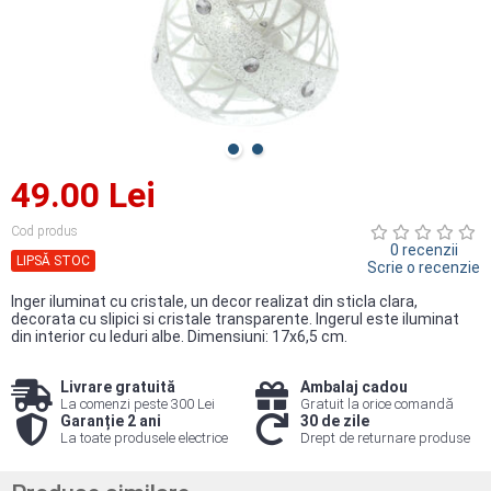
49.00 Lei
Cod produs
0 recenzii
LIPSĂ STOC
Scrie o recenzie
Inger iluminat cu cristale, un decor realizat din sticla clara,
decorata cu slipici si cristale transparente. Ingerul este iluminat
din interior cu leduri albe. Dimensiuni: 17x6,5 cm.
Livrare gratuită
Ambalaj cadou
La comenzi peste 300 Lei
Gratuit la orice comandă
Garanție 2 ani
30 de zile
La toate produsele electrice
Drept de returnare produse