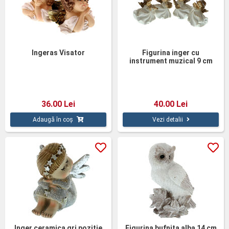
Ingeras Visator
Figurina inger cu
instrument muzical 9 cm
36.00 Lei
40.00 Lei
Adaugă în coș
Vezi detalii
Inger ceramica gri pozitie
Figurina bufnita alba 14 cm