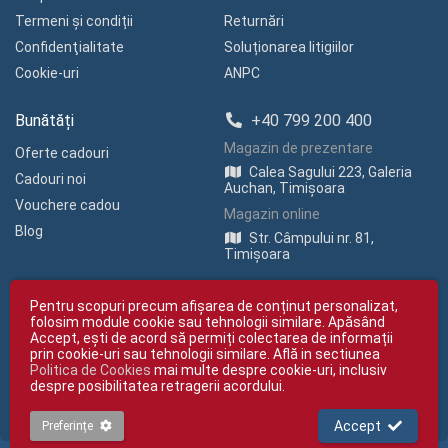
Termeni și condiții
Returnări
Confidenţialitate
Soluționarea litigiilor
Cookie-uri
ANPC
Bunătăți
+40 799 200 400
Magazin de prezentare
Oferte cadouri
Calea Sagului 223, Galeria
Cadouri noi
Auchan, Timișoara
Vouchere cadou
Magazin online
Blog
Str. Câmpului nr. 81,
Timișoara
Pentru scopuri precum afișarea de conținut personalizat,
folosim module cookie sau tehnologii similare. Apăsând
Accept, ești de acord să permiți colectarea de informații
prin cookie-uri sau tehnologii similare. Află in sectiunea
Politica de Cookies
mai multe despre cookie-uri, inclusiv
Copyright © giftexpress.ro | Toate drepturile rezervate
despre posibilitatea retragerii acordului.
giftexpress.ro aparține de Fun Design SRL (CUI RO 15651694, Nr. Reg. Com.
J35/1813/2003).
giftexpress.ro folosește cookie-uri. Prețurile afișate includ TVA
Accept
Preferințe