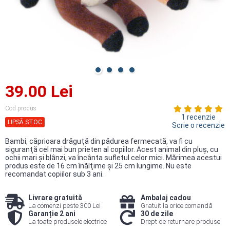
39.00 Lei
Cod produs
1 recenzie
LIPSĂ STOC
Scrie o recenzie
Bambi, căprioara drăguţă din pădurea fermecată, va fi cu
siguranţă cel mai bun prieten al copiilor. Acest animal din pluş, cu
ochii mari şi blânzi, va încânta sufletul celor mici. Mărimea acestui
produs este de 16 cm înălţime şi 25 cm lungime. Nu este
recomandat copiilor sub 3 ani.
Livrare gratuită
Ambalaj cadou
La comenzi peste 300 Lei
Gratuit la orice comandă
Garanție 2 ani
30 de zile
La toate produsele electrice
Drept de returnare produse