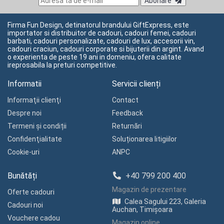
Abonare
Firma Fun Design, detinatorul brandului GiftExpress, este
importator si distribuitor de cadouri, cadouri femei, cadouri
barbati, cadouri personalizate, cadouri de lux, accesorii vin,
cadouri craciun, cadouri corporate si bijuterii din argint. Avand
o experienta de peste 19 ani in domeniu, ofera calitate
ireprosabila la preturi competitive.
Informatii
Servicii clienți
Informaţii clienţi
Contact
Despre noi
Feedback
Termeni și condiții
Returnări
Confidenţialitate
Soluționarea litigiilor
Cookie-uri
ANPC
Bunătăți
+40 799 200 400
Magazin de prezentare
Oferte cadouri
Calea Sagului 223, Galeria
Cadouri noi
Auchan, Timișoara
Vouchere cadou
Magazin online