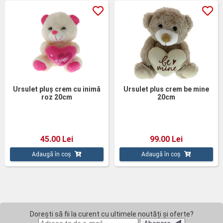
Ursulet pluș crem cu inimă
Ursulet plus crem be mine
roz 20cm
20cm
45.00 Lei
99.00 Lei
Adaugă în coș
Adaugă în coș
Dorești să fii la curent cu ultimele noutăți și oferte?