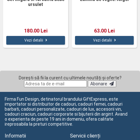
ursulet
180.00 Lei
63.00 Lei
Vezi detalii
Vezi detalii
Dorești să fii la curent cu ultimele noutăți și oferte?
Abonare
Firma Fun Design, detinatorul brandului GiftExpress, este
importator si distribuitor de cadouri, cadouri femei, cadouri
barbati, cadouri personalizate, cadouri de lux, accesorii vin,
cadouri craciun, cadouri corporate si bijuterii din argint. Avand
o experienta de peste 19 ani in domeniu, ofera calitate
ireprosabila la preturi competitive.
Informatii
Servicii clienți