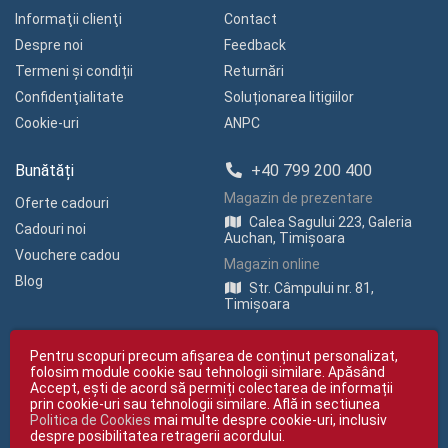
Informaţii clienţi
Contact
Despre noi
Feedback
Termeni și condiții
Returnări
Confidenţialitate
Soluționarea litigiilor
Cookie-uri
ANPC
Bunătăți
+40 799 200 400
Magazin de prezentare
Oferte cadouri
Calea Sagului 223, Galeria
Cadouri noi
Auchan, Timișoara
Vouchere cadou
Magazin online
Blog
Str. Câmpului nr. 81,
Timișoara
Pentru scopuri precum afișarea de conținut personalizat,
folosim module cookie sau tehnologii similare. Apăsând
Accept, ești de acord să permiți colectarea de informații
prin cookie-uri sau tehnologii similare. Află in sectiunea
Politica de Cookies
mai multe despre cookie-uri, inclusiv
Copyright © giftexpress.ro | Toate drepturile rezervate
despre posibilitatea retragerii acordului.
giftexpress.ro aparține de Fun Design SRL (CUI RO 15651694, Nr. Reg. Com.