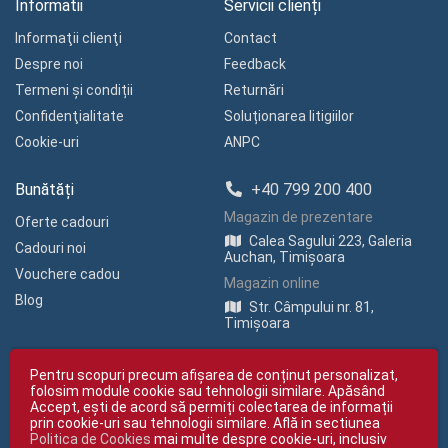
Informatii
Servicii clienți
Informaţii clienţi
Contact
Despre noi
Feedback
Termeni și condiții
Returnări
Confidenţialitate
Soluționarea litigiilor
Cookie-uri
ANPC
Bunătăți
+40 799 200 400
Magazin de prezentare
Oferte cadouri
Calea Sagului 223, Galeria
Cadouri noi
Auchan, Timișoara
Vouchere cadou
Magazin online
Blog
Str. Câmpului nr. 81,
Timișoara
Pentru scopuri precum afișarea de conținut personalizat,
folosim module cookie sau tehnologii similare. Apăsând
Accept, ești de acord să permiți colectarea de informații
prin cookie-uri sau tehnologii similare. Află in sectiunea
Politica de Cookies
mai multe despre cookie-uri, inclusiv
Copyright © giftexpress.ro | Toate drepturile rezervate