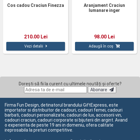
Cos cadou Craciun Finezza
Aranjament Craciun
lumanare inger
210.00 Lei
98.00 Lei
Vezi detalii
Adaugă în coș
Dorești să fii la curent cu ultimele noutăți și oferte?
Abonare
Firma Fun Design, detinatorul brandului GiftExpress, este
importator si distribuitor de cadouri, cadouri femei, cadouri
barbati, cadouri personalizate, cadouri de lux, accesorii vin,
cadouri craciun, cadouri corporate si bijuterii din argint. Avand
o experienta de peste 19 ani in domeniu, ofera calitate
ireprosabila la preturi competitive.