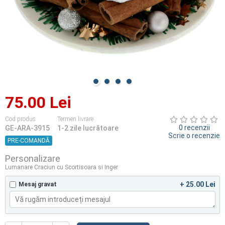
75.00 Lei
Cod produs
Termen livrare
0 recenzii
GE-ARA-3915
1-2 zile lucrătoare
Scrie o recenzie
PRE-COMANDĂ
Personalizare
Lumanare Craciun cu Scortisoara si Inger
+ 25.00 Lei
Mesaj gravat