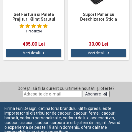
Set Farfurii si Paleta
Suport Pahar cu
Prajituri Klimt Sarutul
Deschizator Sticla
1 recenzie
485.00 Lei
30.00 Lei
Vezi detalii
Vezi detalii
Dorești să fii la curent cu ultimele noutăți și oferte?
Abonare
Firma Fun Design, detinatorul brandului GiftExpress, este
importator si distribuitor de cadouri, cadouri femei, cadouri
barbati, cadouri personalizate, cadouri de lux, accesorii vin,
cadouri craciun, cadouri corporate si bijuterii din argint. Avand
o experienta de peste 19 ani in domeniu, ofera calitate