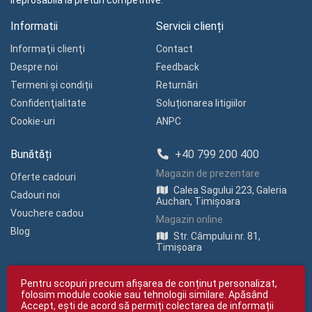
ireprosabila la preturi competitive.
Informatii
Servicii clienți
Informaţii clienţi
Contact
Despre noi
Feedback
Termeni și condiții
Returnări
Confidenţialitate
Soluționarea litigiilor
Cookie-uri
ANPC
Bunătăți
+40 799 200 400
Magazin de prezentare
Oferte cadouri
Calea Sagului 223, Galeria
Cadouri noi
Auchan, Timișoara
Vouchere cadou
Magazin online
Blog
Str. Câmpului nr. 81,
Timișoara
Pentru scopuri precum afișarea de conținut personalizat,
folosim module cookie sau tehnologii similare. Apăsând
Accept, ești de acord să permiți colectarea de informații