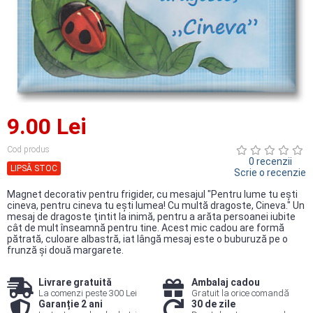
9.00 Lei
Cod produs
0 recenzii
LIPSĂ STOC
Scrie o recenzie
Magnet decorativ pentru frigider, cu mesajul "Pentru lume tu eşti
cineva, pentru cineva tu eşti lumea! Cu multă dragoste, Cineva." Un
mesaj de dragoste ţintit la inimă, pentru a arăta persoanei iubite
cât de mult înseamnă pentru tine. Acest mic cadou are formă
pătrată, culoare albastră, iat lângă mesaj este o buburuză pe o
frunză şi două margarete.
Livrare gratuită
Ambalaj cadou
La comenzi peste 300 Lei
Gratuit la orice comandă
Garanție 2 ani
30 de zile