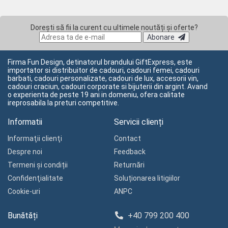
Dorești să fii la curent cu ultimele noutăți și oferte?
Abonare
Firma Fun Design, detinatorul brandului GiftExpress, este
importator si distribuitor de cadouri, cadouri femei, cadouri
barbati, cadouri personalizate, cadouri de lux, accesorii vin,
cadouri craciun, cadouri corporate si bijuterii din argint. Avand
o experienta de peste 19 ani in domeniu, ofera calitate
ireprosabila la preturi competitive.
Informatii
Servicii clienți
Informaţii clienţi
Contact
Despre noi
Feedback
Termeni și condiții
Returnări
Confidenţialitate
Soluționarea litigiilor
Cookie-uri
ANPC
Bunătăți
+40 799 200 400