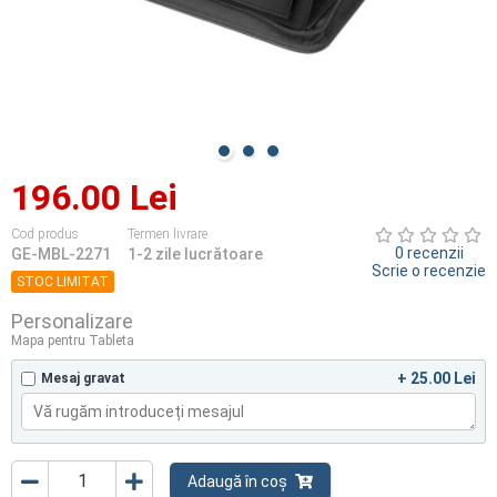
196.00 Lei
Cod produs
Termen livrare
0 recenzii
GE-MBL-2271
1-2 zile lucrătoare
Scrie o recenzie
STOC LIMITAT
Personalizare
Mapa pentru Tableta
+ 25.00 Lei
Mesaj gravat
Adaugă în coș