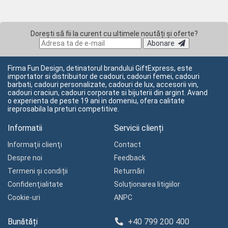
Dorești să fii la curent cu ultimele noutăți și oferte?
Abonare
Firma Fun Design, detinatorul brandului GiftExpress, este
importator si distribuitor de cadouri, cadouri femei, cadouri
barbati, cadouri personalizate, cadouri de lux, accesorii vin,
cadouri craciun, cadouri corporate si bijuterii din argint. Avand
o experienta de peste 19 ani in domeniu, ofera calitate
ireprosabila la preturi competitive.
Informatii
Servicii clienți
Informaţii clienţi
Contact
Despre noi
Feedback
Termeni și condiții
Returnări
Confidenţialitate
Soluționarea litigiilor
Cookie-uri
ANPC
Bunătăți
+40 799 200 400