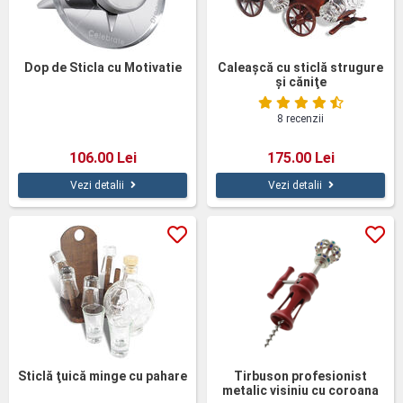
Dop de Sticla cu Motivatie
Caleaşcă cu sticlă strugure
şi căniţe
8 recenzii
106.00 Lei
175.00 Lei
Vezi detalii
Vezi detalii
Sticlă ţuică minge cu pahare
Tirbuson profesionist
metalic visiniu cu coroana