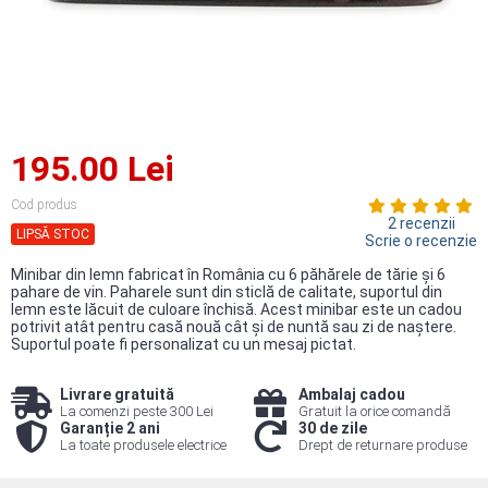
195.00 Lei
Cod produs
2 recenzii
LIPSĂ STOC
Scrie o recenzie
Minibar din lemn fabricat în România cu 6 păhărele de tărie şi 6
pahare de vin. Paharele sunt din sticlă de calitate, suportul din
lemn este lăcuit de culoare închisă. Acest minibar este un cadou
potrivit atât pentru casă nouă cât şi de nuntă sau zi de naştere.
Suportul poate fi personalizat cu un mesaj pictat.
Livrare gratuită
Ambalaj cadou
La comenzi peste 300 Lei
Gratuit la orice comandă
Garanție 2 ani
30 de zile
La toate produsele electrice
Drept de returnare produse