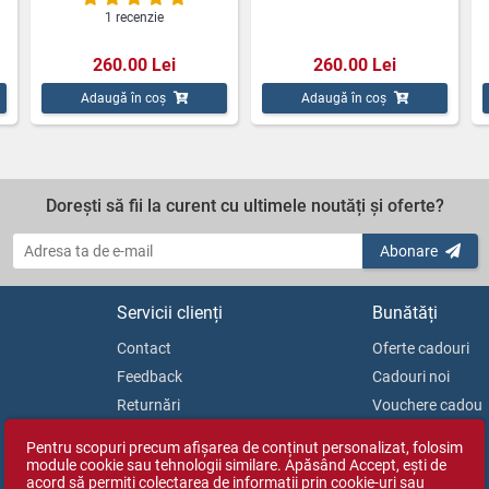
1 recenzie
260.00 Lei
260.00 Lei
Adaugă în coș
Adaugă în coș
Dorești să fii la curent cu ultimele noutăți și oferte?
Abonare
Servicii clienți
Bunătăți
Contact
Oferte cadouri
Feedback
Cadouri noi
Returnări
Vouchere cadou
Soluționarea litigiilor
Blog
Pentru scopuri precum afișarea de conținut personalizat, folosim
ANPC
module cookie sau tehnologii similare. Apăsând Accept, ești de
acord să permiți colectarea de informații prin cookie-uri sau