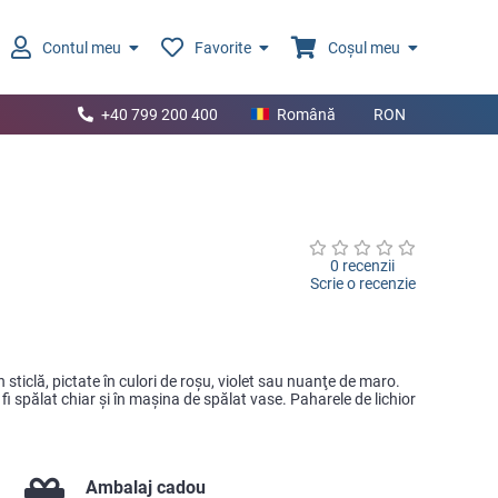
Contul meu
Favorite
Coșul meu
+40 799 200 400
Română
RON
0 recenzii
Scrie o recenzie
n sticlă, pictate în culori de roşu, violet sau nuanţe de maro.
fi spălat chiar şi în maşina de spălat vase. Paharele de lichior
Ambalaj cadou