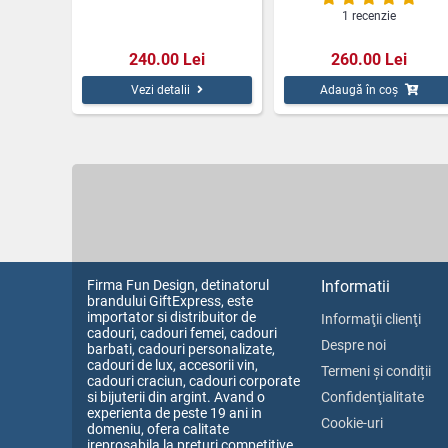
1 recenzie
240.00 Lei
260.00 Lei
Vezi detalii
Adaugă în coș
Firma Fun Design, detinatorul
Informatii
brandului GiftExpress, este
importator si distribuitor de
Informaţii clienţi
cadouri, cadouri femei, cadouri
Despre noi
barbati, cadouri personalizate,
cadouri de lux, accesorii vin,
Termeni și condiții
cadouri craciun, cadouri corporate
si bijuterii din argint. Avand o
Confidenţialitate
experienta de peste 19 ani in
Cookie-uri
domeniu, ofera calitate
ireprosabila la preturi competitive.