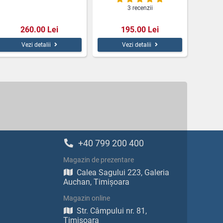
3 recenzii
260.00 Lei
195.00 Lei
Vezi detalii
Vezi detalii
+40 799 200 400
Magazin de prezentare
Calea Sagului 223, Galeria
Auchan, Timișoara
Magazin online
Str. Câmpului nr. 81,
Timișoara