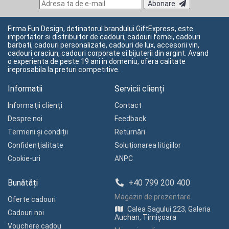
Abonare
Firma Fun Design, detinatorul brandului GiftExpress, este
importator si distribuitor de cadouri, cadouri femei, cadouri
barbati, cadouri personalizate, cadouri de lux, accesorii vin,
cadouri craciun, cadouri corporate si bijuterii din argint. Avand
o experienta de peste 19 ani in domeniu, ofera calitate
ireprosabila la preturi competitive.
Informatii
Servicii clienți
Informaţii clienţi
Contact
Despre noi
Feedback
Termeni și condiții
Returnări
Confidenţialitate
Soluționarea litigiilor
Cookie-uri
ANPC
Bunătăți
+40 799 200 400
Magazin de prezentare
Oferte cadouri
Calea Sagului 223, Galeria
Cadouri noi
Auchan, Timișoara
Vouchere cadou