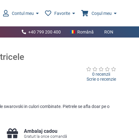
Contul meu
Favorite
Coșul meu
+40 799 200 400
Română
RON
tricele
0 recenzii
Scrie o recenzie
e swarovski in culori combinate. Pietrele se afla doar pe o
.
Ambalaj cadou
Gratuit la orice comandă