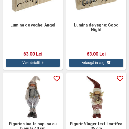
Lumina de veghe: Angel
Lumina de veghe: Good
Night
63.00 Lei
63.00 Lei
Vezi detalii
Adaugă în coș
Figurina inalta papusa cu
Figurină înger textil catifea
blanita 40 cm
35 cm