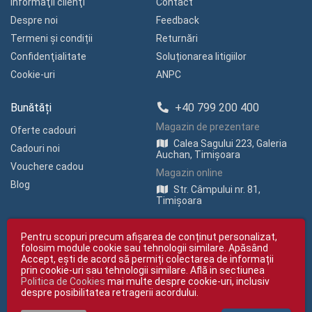
Informaţii clienţi
Contact
Despre noi
Feedback
Termeni și condiții
Returnări
Confidenţialitate
Soluționarea litigiilor
Cookie-uri
ANPC
Bunătăți
+40 799 200 400
Magazin de prezentare
Oferte cadouri
Calea Sagului 223, Galeria
Cadouri noi
Auchan, Timișoara
Vouchere cadou
Magazin online
Blog
Str. Câmpului nr. 81,
Timișoara
Pentru scopuri precum afișarea de conținut personalizat,
folosim module cookie sau tehnologii similare. Apăsând
Accept, ești de acord să permiți colectarea de informații
prin cookie-uri sau tehnologii similare. Află in sectiunea
Politica de Cookies
mai multe despre cookie-uri, inclusiv
Copyright © giftexpress.ro | Toate drepturile rezervate
despre posibilitatea retragerii acordului.
giftexpress.ro aparține de Fun Design SRL (CUI RO 15651694, Nr. Reg. Com.
J35/1813/2003).