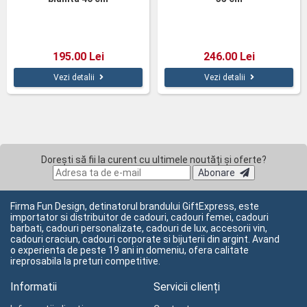
195.00 Lei
246.00 Lei
Vezi detalii
Vezi detalii
Dorești să fii la curent cu ultimele noutăți și oferte?
Abonare
Firma Fun Design, detinatorul brandului GiftExpress, este
importator si distribuitor de cadouri, cadouri femei, cadouri
barbati, cadouri personalizate, cadouri de lux, accesorii vin,
cadouri craciun, cadouri corporate si bijuterii din argint. Avand
o experienta de peste 19 ani in domeniu, ofera calitate
ireprosabila la preturi competitive.
Informatii
Servicii clienți