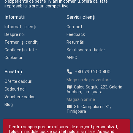
o experienta de peste 19 ani in domeniu, ofera calitate
ireprosabila la preturi competitive.
Informatii
Servicii clienți
Informaţii clienţi
Contact
Despre noi
Feedback
Termeni și condiții
Returnări
Confidenţialitate
Soluționarea litigiilor
Cookie-uri
ANPC
Bunătăți
+40 799 200 400
Magazin de prezentare
Oferte cadouri
Calea Sagului 223, Galeria
Cadouri noi
Auchan, Timișoara
Vouchere cadou
Magazin online
Blog
Str. Câmpului nr. 81,
Timișoara
Pentru scopuri precum afișarea de conținut personalizat,
folosim module cookie sau tehnologii similare. Apăsând