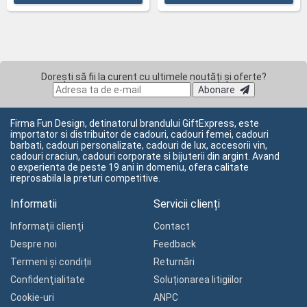
Dorești să fii la curent cu ultimele noutăți și oferte?
Abonare
Firma Fun Design, detinatorul brandului GiftExpress, este
importator si distribuitor de cadouri, cadouri femei, cadouri
barbati, cadouri personalizate, cadouri de lux, accesorii vin,
cadouri craciun, cadouri corporate si bijuterii din argint. Avand
o experienta de peste 19 ani in domeniu, ofera calitate
ireprosabila la preturi competitive.
Informatii
Servicii clienți
Informaţii clienţi
Contact
Despre noi
Feedback
Termeni și condiții
Returnări
Confidenţialitate
Soluționarea litigiilor
Cookie-uri
ANPC