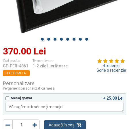
370.00 Lei
Cod produs
Termen livrare
4 recenzii
GE-PER-4861
1-2 zile lucrătoare
Scrie o recenzie
STOC LIMITAT
Personalizare
Pergament personalizat cu mesaj
+ 25.00 Lei
Mesaj gravat
Adaugă în coș