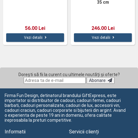
35 cm
56.00 Lei
246.00 Lei
Vezi detalii
Vezi detalii
Dorești să fii la curent cu ultimele noutăți și oferte?
Abonare
Firma Fun Design, detinatorul brandului GiftExpress, este
importator si distribuitor de cadouri, cadouri femei, cadouri
barbati, cadouri personalizate, cadouri de lux, accesorii vin,
cadouri craciun, cadouri corporate si bijuterii din argint. Avand
o experienta de peste 19 ani in domeniu, ofera calitate
ireprosabila la preturi competitive.
Informatii
Servicii clienți