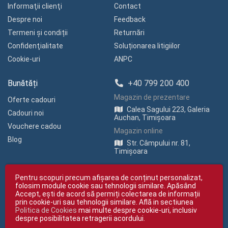
Informaţii clienţi
Contact
Despre noi
Feedback
Termeni și condiții
Returnări
Confidenţialitate
Soluționarea litigiilor
Cookie-uri
ANPC
Bunătăți
+40 799 200 400
Magazin de prezentare
Oferte cadouri
Calea Sagului 223, Galeria
Cadouri noi
Auchan, Timișoara
Vouchere cadou
Magazin online
Blog
Str. Câmpului nr. 81,
Timișoara
Pentru scopuri precum afișarea de conținut personalizat,
folosim module cookie sau tehnologii similare. Apăsând
Accept, ești de acord să permiți colectarea de informații
prin cookie-uri sau tehnologii similare. Află in sectiunea
Politica de Cookies
mai multe despre cookie-uri, inclusiv
Copyright © giftexpress.ro | Toate drepturile rezervate
despre posibilitatea retragerii acordului.
giftexpress.ro aparține de Fun Design SRL (CUI RO 15651694, Nr. Reg. Com.