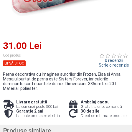
31.00 Lei
Cod produs
0 recenzii
LIPSĂ STOC
Scrie o recenzie
Perna decorativa cu imaginea surorilor din Frozen, Elsa si Anna.
Mesajul purtat de perna este Sisters Forever, iar culorile
dominante sunt nuantele de roz. Dimensiuni: 335cm L si 20 l.
Material: poliester.
Livrare gratuită
Ambalaj cadou
La comenzi peste 300 Lei
Gratuit la orice comandă
Garanție 2 ani
30 de zile
La toate produsele electrice
Drept de returnare produse
Produse similare