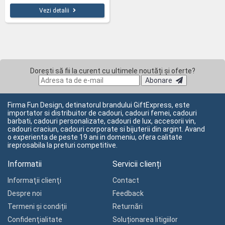
Vezi detalii
Dorești să fii la curent cu ultimele noutăți și oferte?
Abonare
Firma Fun Design, detinatorul brandului GiftExpress, este
importator si distribuitor de cadouri, cadouri femei, cadouri
barbati, cadouri personalizate, cadouri de lux, accesorii vin,
cadouri craciun, cadouri corporate si bijuterii din argint. Avand
o experienta de peste 19 ani in domeniu, ofera calitate
ireprosabila la preturi competitive.
Informatii
Servicii clienți
Informaţii clienţi
Contact
Despre noi
Feedback
Termeni și condiții
Returnări
Confidenţialitate
Soluționarea litigiilor