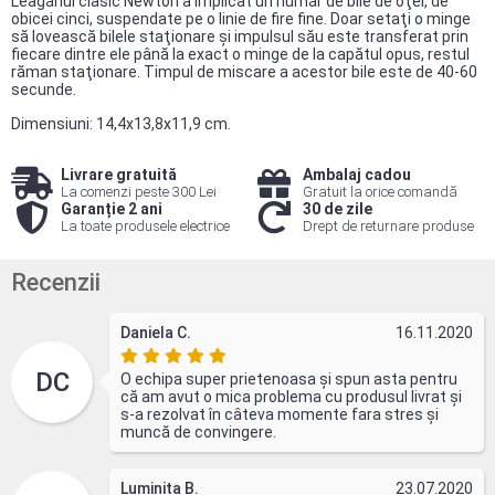
Leagănul clasic Newton a implicat un număr de bile de oţel, de
obicei cinci, suspendate pe o linie de fire fine. Doar setaţi o minge
să lovească bilele staţionare şi impulsul său este transferat prin
fiecare dintre ele până la exact o minge de la capătul opus, restul
răman staţionare. Timpul de miscare a acestor bile este de 40-60
secunde.
Dimensiuni: 14,4x13,8x11,9 cm.
Livrare gratuită
Ambalaj cadou
La comenzi peste 300 Lei
Gratuit la orice comandă
Garanție 2 ani
30 de zile
La toate produsele electrice
Drept de returnare produse
Recenzii
Daniela C.
16.11.2020
DC
O echipa super prietenoasa și spun asta pentru
că am avut o mica problema cu produsul livrat și
s-a rezolvat în câteva momente fara stres și
muncă de convingere.
Luminita B.
23.07.2020