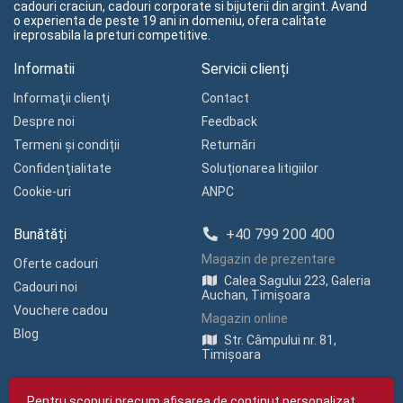
cadouri craciun, cadouri corporate si bijuterii din argint. Avand
o experienta de peste 19 ani in domeniu, ofera calitate
ireprosabila la preturi competitive.
Informatii
Servicii clienți
Informaţii clienţi
Contact
Despre noi
Feedback
Termeni și condiții
Returnări
Confidenţialitate
Soluționarea litigiilor
Cookie-uri
ANPC
Bunătăți
+40 799 200 400
Magazin de prezentare
Oferte cadouri
Calea Sagului 223, Galeria
Cadouri noi
Auchan, Timișoara
Vouchere cadou
Magazin online
Blog
Str. Câmpului nr. 81,
Timișoara
Pentru scopuri precum afișarea de conținut personalizat,