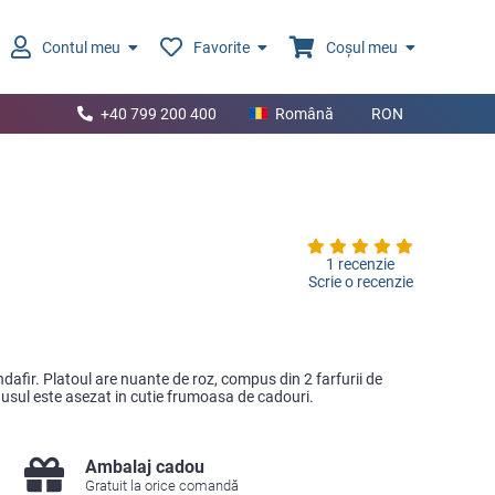
Contul meu
Favorite
Coșul meu
+40 799 200 400
Română
RON
1 recenzie
Scrie o recenzie
andafir. Platoul are nuante de roz, compus din 2 farfurii de
odusul este asezat in cutie frumoasa de cadouri.
Ambalaj cadou
Gratuit la orice comandă