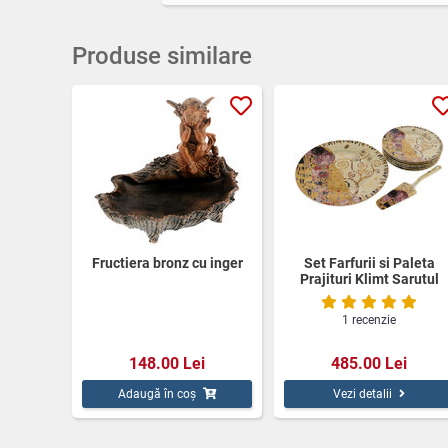
un cadou nu am putut inca sa il vad. Sper sa
nu fie nicio problema nici in ceea ce priveste
calitatea produsului. Va multumesc si sper
Produse similare
sa mai colaboram pe viitor.
Fructiera bronz cu inger
Set Farfurii si Paleta
Prajituri Klimt Sarutul
1 recenzie
148.00 Lei
485.00 Lei
Adaugă în coș
Vezi detalii