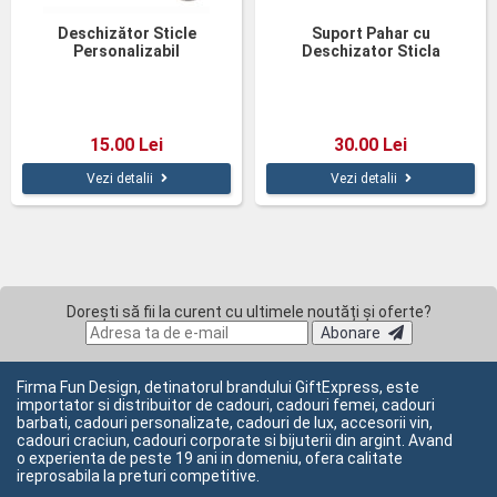
Deschizător Sticle
Suport Pahar cu
Personalizabil
Deschizator Sticla
15.00 Lei
30.00 Lei
Vezi detalii
Vezi detalii
Dorești să fii la curent cu ultimele noutăți și oferte?
Abonare
Firma Fun Design, detinatorul brandului GiftExpress, este
importator si distribuitor de cadouri, cadouri femei, cadouri
barbati, cadouri personalizate, cadouri de lux, accesorii vin,
cadouri craciun, cadouri corporate si bijuterii din argint. Avand
o experienta de peste 19 ani in domeniu, ofera calitate
ireprosabila la preturi competitive.