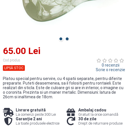
65.00 Lei
Cod produs
0 recenzii
LIPSĂ STOC
Scrie o recenzie
Platou special pentru servire, cu 4 spatii separate, pentru diferite
preparate. Puteti deasemenea, sa il folositi pentru rontaieli. Este
realizat din sticla. Este de culoare gri si are in interior, o imagine cu
o coronita. Prezinta si un maner metalic. Dimensiuni: latura de
26cm si inaltimea de 18cm.
Livrare gratuită
Ambalaj cadou
La comenzi peste 300 Lei
Gratuit la orice comandă
Garanție 2 ani
30 de zile
La toate produsele electrice
Drept de returnare produse