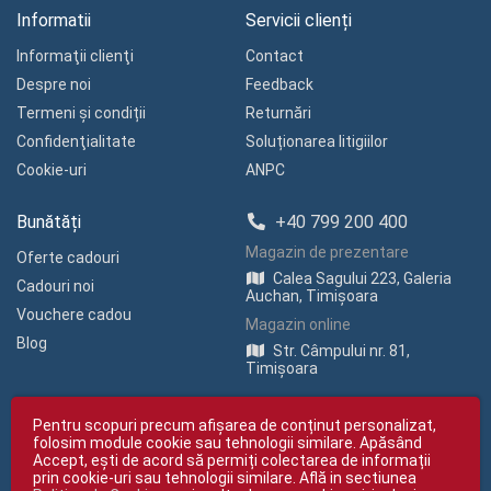
Informatii
Servicii clienți
Informaţii clienţi
Contact
Despre noi
Feedback
Termeni și condiții
Returnări
Confidenţialitate
Soluționarea litigiilor
Cookie-uri
ANPC
Bunătăți
+40 799 200 400
Magazin de prezentare
Oferte cadouri
Calea Sagului 223, Galeria
Cadouri noi
Auchan, Timișoara
Vouchere cadou
Magazin online
Blog
Str. Câmpului nr. 81,
Timișoara
Pentru scopuri precum afișarea de conținut personalizat,
folosim module cookie sau tehnologii similare. Apăsând
Accept, ești de acord să permiți colectarea de informații
prin cookie-uri sau tehnologii similare. Află in sectiunea