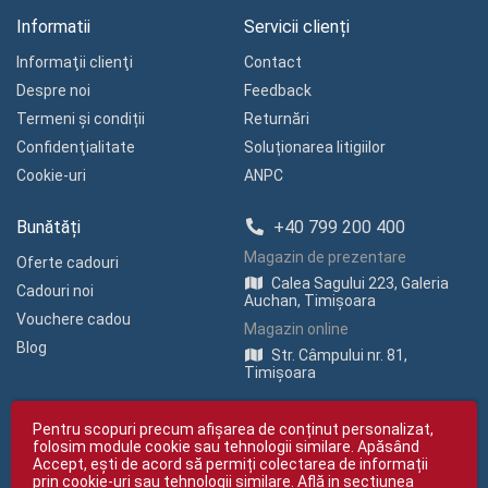
Informatii
Servicii clienți
Informaţii clienţi
Contact
Despre noi
Feedback
Termeni și condiții
Returnări
Confidenţialitate
Soluționarea litigiilor
Cookie-uri
ANPC
Bunătăți
+40 799 200 400
Magazin de prezentare
Oferte cadouri
Calea Sagului 223, Galeria
Cadouri noi
Auchan, Timișoara
Vouchere cadou
Magazin online
Blog
Str. Câmpului nr. 81,
Timișoara
Pentru scopuri precum afișarea de conținut personalizat,
folosim module cookie sau tehnologii similare. Apăsând
Accept, ești de acord să permiți colectarea de informații
prin cookie-uri sau tehnologii similare. Află in sectiunea