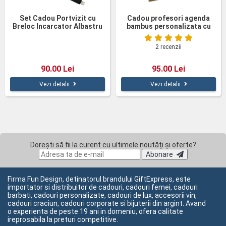
Set Cadou Portvizit cu
Cadou profesori agenda
Breloc Incarcator Albastru
bambus personalizata cu
pix
2 recenzii
90.00 Lei
95.00 Lei
Vezi detalii
Vezi detalii
Dorești să fii la curent cu ultimele noutăți și oferte?
Abonare
Firma Fun Design, detinatorul brandului GiftExpress, este
importator si distribuitor de cadouri, cadouri femei, cadouri
barbati, cadouri personalizate, cadouri de lux, accesorii vin,
cadouri craciun, cadouri corporate si bijuterii din argint. Avand
o experienta de peste 19 ani in domeniu, ofera calitate
ireprosabila la preturi competitive.