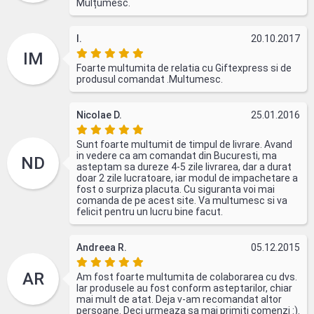
Mulțumesc.
I.
20.10.2017
IM
Foarte multumita de relatia cu Giftexpress si de
produsul comandat .Multumesc.
Nicolae D.
25.01.2016
Sunt foarte multumit de timpul de livrare. Avand
in vedere ca am comandat din Bucuresti, ma
ND
asteptam sa dureze 4-5 zile livrarea, dar a durat
doar 2 zile lucratoare, iar modul de impachetare a
fost o surpriza placuta. Cu siguranta voi mai
comanda de pe acest site. Va multumesc si va
felicit pentru un lucru bine facut.
Andreea R.
05.12.2015
AR
Am fost foarte multumita de colaborarea cu dvs.
Iar produsele au fost conform asteptarilor, chiar
mai mult de atat. Deja v-am recomandat altor
persoane. Deci urmeaza sa mai primiti comenzi :).