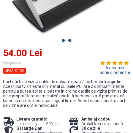
54.00 Lei
Cod produs
6 recenzii
LIPSĂ STOC
Scrie o recenzie
Port cărţi de vizită dublu de culoare neagră cu bordură argintie.
Acest portvizit este din metal cu piele PU. Are 2 compartimente
pentru a putea sorta si pastra in ordine cartile de vizita primite de
cele proprii. Bordura metalică poate fi personalizată prin gravură
laser cu nume, mesaj sau logoul firmei. Acest suport pentru cărţi
de vizită are cutie individuală.
Livrare gratuită
Ambalaj cadou
La comenzi peste 300 Lei
Gratuit la orice comandă
Garanție 2 ani
30 de zile
La toate produsele electrice
Drept de returnare produse