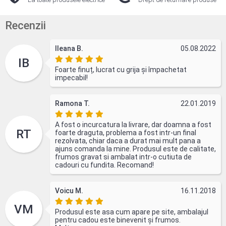
Recenzii
Ileana B.
05.08.2022
IB
Foarte finuț, lucrat cu grija și împachetat
impecabil!
Ramona T.
22.01.2019
A fost o incurcatura la livrare, dar doamna a fost
RT
foarte draguta, problema a fost intr-un final
rezolvata, chiar daca a durat mai mult pana a
ajuns comanda la mine. Produsul este de calitate,
frumos gravat si ambalat intr-o cutiuta de
cadouri cu fundita. Recomand!
Voicu M.
16.11.2018
VM
Produsul este asa cum apare pe site, ambalajul
pentru cadou este binevenit și frumos.