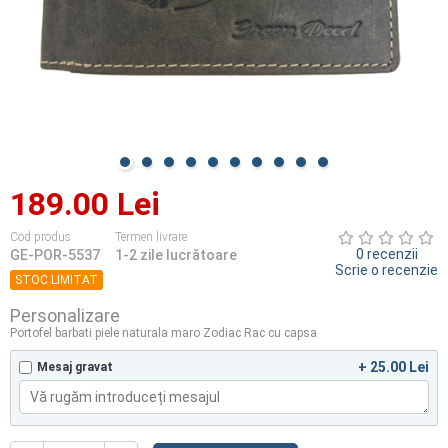
189.00 Lei
Cod produs
Termen livrare
0 recenzii
GE-POR-5537
1-2 zile lucrătoare
Scrie o recenzie
STOC LIMITAT
Personalizare
Portofel barbati piele naturala maro Zodiac Rac cu capsa
+ 25.00 Lei
Mesaj gravat