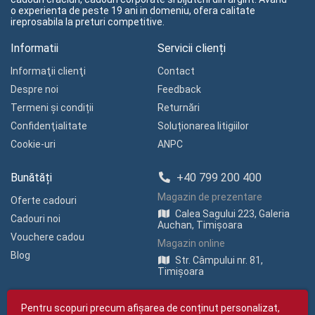
o experienta de peste 19 ani in domeniu, ofera calitate
ireprosabila la preturi competitive.
Informatii
Servicii clienți
Informaţii clienţi
Contact
Despre noi
Feedback
Termeni și condiții
Returnări
Confidenţialitate
Soluționarea litigiilor
Cookie-uri
ANPC
Bunătăți
+40 799 200 400
Magazin de prezentare
Oferte cadouri
Calea Sagului 223, Galeria
Cadouri noi
Auchan, Timișoara
Vouchere cadou
Magazin online
Blog
Str. Câmpului nr. 81,
Timișoara
Pentru scopuri precum afișarea de conținut personalizat,