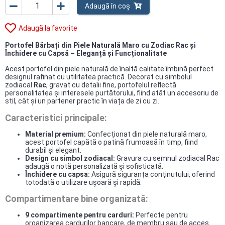
Adaugă în coș
Adaugă la favorite
Portofel Bărbați din Piele Naturală Maro cu Zodiac Rac și
Închidere cu Capsă – Eleganță și Funcționalitate
Acest portofel din piele naturală de înaltă calitate îmbină perfect
designul rafinat cu utilitatea practică. Decorat cu simbolul
zodiacal
Rac
, gravat cu detalii fine, portofelul reflectă
personalitatea și interesele purtătorului, fiind atât un accesoriu de
stil, cât și un partener practic în viața de zi cu zi.
Caracteristici principale:
Material premium:
Confecționat din piele naturală maro,
acest portofel capătă o patină frumoasă în timp, fiind
durabil și elegant.
Design cu simbol zodiacal:
Gravura cu semnul zodiacal Rac
adaugă o notă personalizată și sofisticată.
Închidere cu capsa:
Asigură siguranța conținutului, oferind
totodată o utilizare ușoară și rapidă.
Compartimentare bine organizată:
9 compartimente pentru carduri:
Perfecte pentru
organizarea cardurilor bancare, de membru sau de acces.