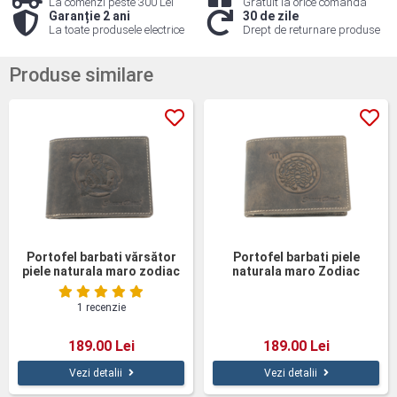
La comenzi peste 300 Lei
Gratuit la orice comandă
Garanție 2 ani
30 de zile
La toate produsele electrice
Drept de returnare produse
Produse similare
Portofel barbati vărsător
Portofel barbati piele
piele naturala maro zodiac
naturala maro Zodiac
Scorpion
1 recenzie
189.00 Lei
189.00 Lei
Vezi detalii
Vezi detalii