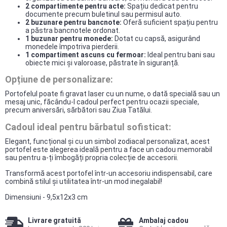
2 compartimente pentru acte:
Spațiu dedicat pentru
documente precum buletinul sau permisul auto.
2 buzunare pentru bancnote:
Oferă suficient spațiu pentru
a păstra bancnotele ordonat.
1 buzunar pentru monede:
Dotat cu capsă, asigurând
monedele împotriva pierderii.
1 compartiment ascuns cu fermoar:
Ideal pentru bani sau
obiecte mici și valoroase, păstrate în siguranță.
Opțiune de personalizare:
Portofelul poate fi gravat laser cu un nume, o dată specială sau un
mesaj unic, făcându-l cadoul perfect pentru ocazii speciale,
precum aniversări, sărbători sau Ziua Tatălui.
Cadoul ideal pentru bărbatul sofisticat:
Elegant, funcțional și cu un simbol zodiacal personalizat, acest
portofel este alegerea ideală pentru a face un cadou memorabil
sau pentru a-ți îmbogăți propria colecție de accesorii.
Transformă acest portofel într-un accesoriu indispensabil, care
combină stilul și utilitatea într-un mod inegalabil!
Dimensiuni - 9,5x12x3 cm
Livrare gratuită
Ambalaj cadou