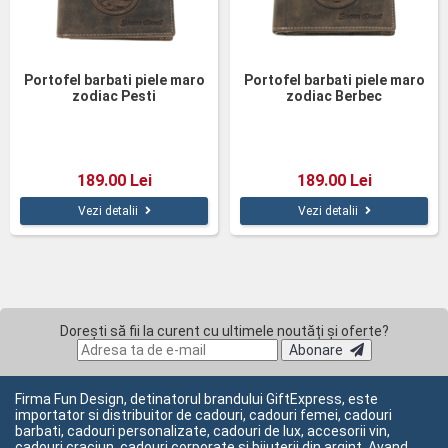
Portofel barbati piele maro
Portofel barbati piele maro
zodiac Pesti
zodiac Berbec
189.00 Lei
189.00 Lei
Vezi detalii
Vezi detalii
Dorești să fii la curent cu ultimele noutăți și oferte?
Abonare
Firma Fun Design, detinatorul brandului GiftExpress, este
importator si distribuitor de cadouri, cadouri femei, cadouri
barbati, cadouri personalizate, cadouri de lux, accesorii vin,
cadouri craciun, cadouri corporate si bijuterii din argint. Avand