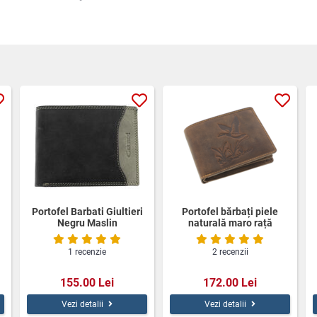
Portofel Barbati Giultieri
Portofel bărbați piele
Negru Maslin
naturală maro rață
sălbatică
1 recenzie
2 recenzii
155.00 Lei
172.00 Lei
Vezi detalii
Vezi detalii