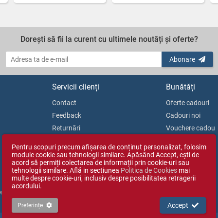
Dorești să fii la curent cu ultimele noutăți și oferte?
Abonare
Servicii clienți
Bunătăți
Contact
Oferte cadouri
Feedback
Cadouri noi
Returnări
Vouchere cadou
Soluționarea litigiilor
Blog
Pentru scopuri precum afișarea de conținut personalizat, folosim
ANPC
module cookie sau tehnologii similare. Apăsând Accept, ești de
acord să permiți colectarea de informații prin cookie-uri sau
tehnologii similare. Află in sectiunea
Politica de Cookies
mai
multe despre cookie-uri, inclusiv despre posibilitatea retragerii
acordului.
Reg. Com. J35/1813/2003).
Accept
Preferințe