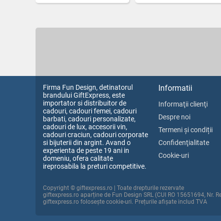
Firma Fun Design, detinatorul
Informatii
brandului GiftExpress, este
importator si distribuitor de
Informaţii clienţi
cadouri, cadouri femei, cadouri
Despre noi
barbati, cadouri personalizate,
cadouri de lux, accesorii vin,
Termeni și condiții
cadouri craciun, cadouri corporate
si bijuterii din argint. Avand o
Confidenţialitate
experienta de peste 19 ani in
Cookie-uri
domeniu, ofera calitate
ireprosabila la preturi competitive.
Copyright © giftexpress.ro | Toate drepturile rezervate
giftexpress.ro aparține de Fun Design SRL (CUI RO 15651694, Nr. 
giftexpress.ro folosește cookie-uri. Prețurile afișate includ TVA