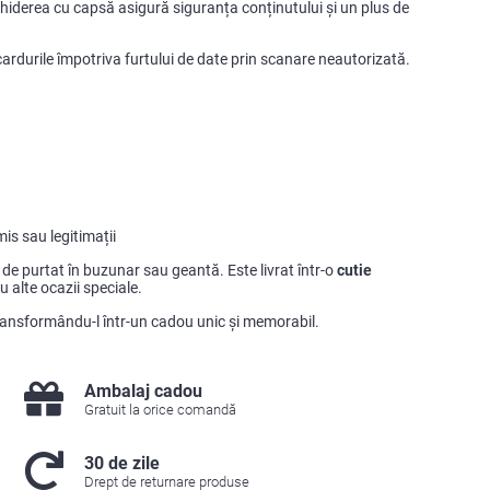
nchiderea cu capsă asigură siguranța conținutului și un plus de
cardurile împotriva furtului de date prin scanare neautorizată.
is sau legitimații
r de purtat în buzunar sau geantă. Este livrat într-o
cutie
au alte ocazii speciale.
transformându-l într-un cadou unic și memorabil.
Ambalaj cadou
Gratuit la orice comandă
30 de zile
Drept de returnare produse