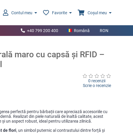
Contul meu
Favorite
Coșul meu
+40 799 200 400
Română
RON
urală maro cu capsă și RFID –
l
0 recenzii
Scrie o recenzie
gerea perfectă pentru bărbații care apreciază accesoriile cu
ernă. Realizat din piele naturală de înaltă calitate, acest
 și un aspect robust, ideal pentru utilizarea zilnică.
t de flori
, un simbol puternic al contrastului dintre forță și