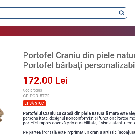
Portofel Craniu din piele nat
Portofel bărbați personalizabi
172.00 Lei
Cod produs
GE-POR-5772
LIPSĂ STOC
Portofelul Craniu cu capsă din piele naturală maro
este ale
personalitate, designul nonconformist și funcționalitatea mod
portofel impresionează prin durabilitate, finisaje atent lucrate
Pe partea frontală este imprimat un
craniu artistic înconjura