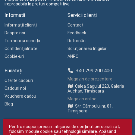
ireprosabila la preturi competitive.
Informatii
Servicii clienți
Informaţii clienţi
Contact
Despre noi
Feedback
Termeni și condiții
Returnări
Confidenţialitate
Soluționarea litigiilor
Cookie-uri
ANPC
Bunătăți
+40 799 200 400
Magazin de prezentare
Oferte cadouri
Calea Sagului 223, Galeria
Cadouri noi
Auchan, Timișoara
Vouchere cadou
Magazin online
Blog
Str. Câmpului nr. 81,
Timișoara
Pentru scopuri precum afișarea de conținut personalizat,
folosim module cookie sau tehnologii similare. Apăsând