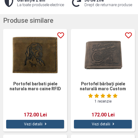
Garanție 2 ani
30 de zile
La toate produsele electrice
Drept de returnare produse
Produse similare
Portofel barbati piele
Portofel bărbați piele
naturala maro caine RFID
naturală maro Custom
Motorcycles
1 recenzie
172.00 Lei
172.00 Lei
Vezi detalii
Vezi detalii