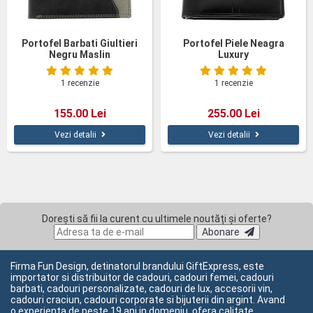
Portofel Barbati Giultieri
Portofel Piele Neagra
Negru Maslin
Luxury
1 recenzie
1 recenzie
155.00 Lei
255.00 Lei
Vezi detalii
Vezi detalii
Dorești să fii la curent cu ultimele noutăți și oferte?
Abonare
Firma Fun Design, detinatorul brandului GiftExpress, este
importator si distribuitor de cadouri, cadouri femei, cadouri
barbati, cadouri personalizate, cadouri de lux, accesorii vin,
cadouri craciun, cadouri corporate si bijuterii din argint. Avand
o experienta de peste 19 ani in domeniu, ofera calitate