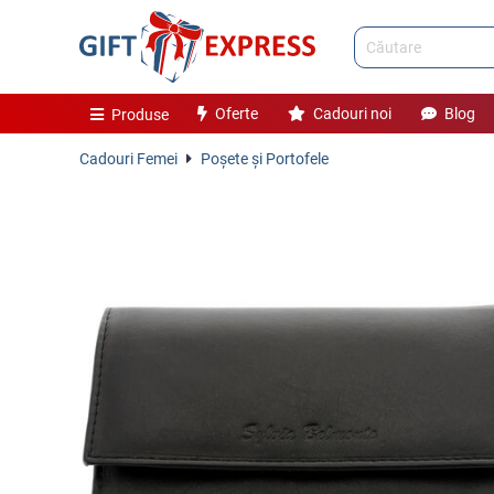
Oferte
Cadouri noi
Blog
Produse
Cadouri Femei
Poşete şi Portofele