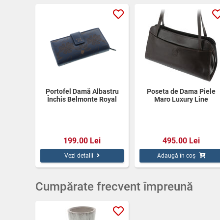
Portofel Damă Albastru
Poseta de Dama Piele
Închis Belmonte Royal
Maro Luxury Line
Blue din Piele Naturală
199.00 Lei
495.00 Lei
Vezi detalii
Adaugă în coș
Cumpărate frecvent împreună