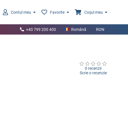
Contul meu
Favorite
Coșul meu
+40 799 200 400
Română
RON
0 recenzii
Scrie o recenzie