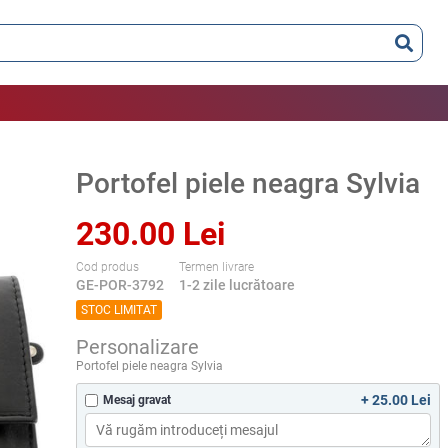
Portofel piele neagra Sylvia
230.00 Lei
Cod produs
Termen livrare
GE-POR-3792
1-2 zile lucrătoare
STOC LIMITAT
Personalizare
Portofel piele neagra Sylvia
+ 25.00 Lei
Mesaj gravat