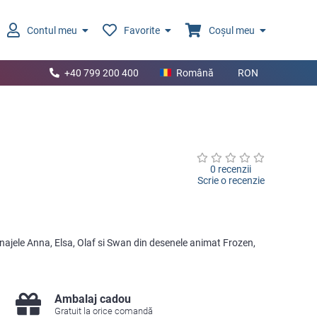
Contul meu
Favorite
Coșul meu
+40 799 200 400
Română
RON
0 recenzii
Scrie o recenzie
sonajele Anna, Elsa, Olaf si Swan din desenele animat Frozen,
Ambalaj cadou
Gratuit la orice comandă