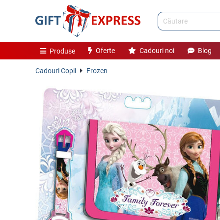
Oferte
Cadouri noi
Blog
Produse
Cadouri Copii
Frozen