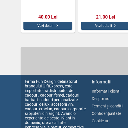
40.00 Lei
21.00 Lei
Vezi detalii
Vezi detalii
Firma Fun Design, detinatorul
Informatii
brandului GiftExpress, este
importator si distribuitor de
Informaţii clienţi
cadouri, cadouri femei, cadouri
Despre noi
barbati, cadouri personalizate,
cadouri de lux, accesorii vin,
Termeni și condiții
cadouri craciun, cadouri corporate
si bijuterii din argint. Avand o
Confidenţialitate
experienta de peste 19 ani in
Cookie-uri
domeniu, ofera calitate
ireprosabila la preturi competitive.