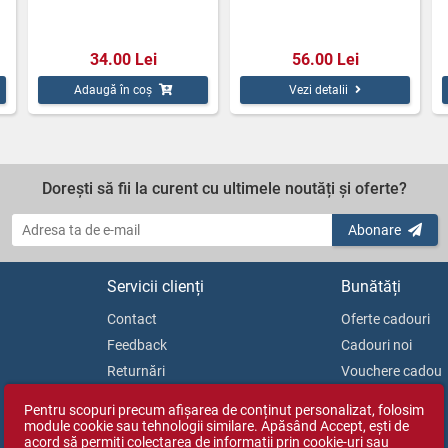
34.00 Lei
56.00 Lei
Adaugă în coș
Vezi detalii
Dorești să fii la curent cu ultimele noutăți și oferte?
Abonare
Servicii clienți
Bunătăți
Contact
Oferte cadouri
Feedback
Cadouri noi
Returnări
Vouchere cadou
Soluționarea litigiilor
Blog
Pentru scopuri precum afișarea de conținut personalizat, folosim
ANPC
module cookie sau tehnologii similare. Apăsând Accept, ești de
acord să permiți colectarea de informații prin cookie-uri sau