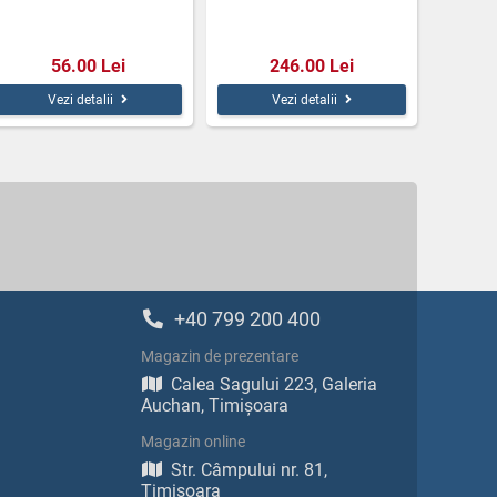
56.00 Lei
246.00 Lei
Vezi detalii
Vezi detalii
+40 799 200 400
Magazin de prezentare
Calea Sagului 223, Galeria
Auchan, Timișoara
Magazin online
Str. Câmpului nr. 81,
Timișoara