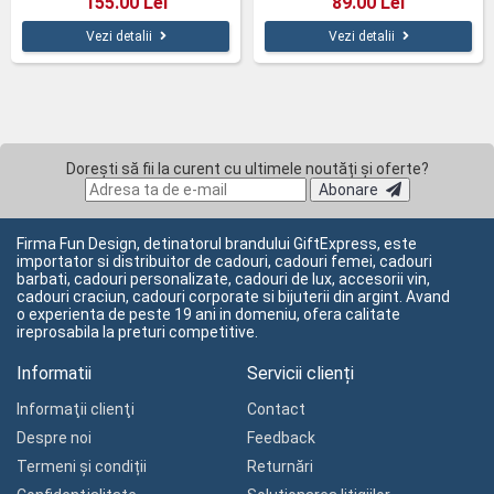
155.00 Lei
89.00 Lei
Vezi detalii
Vezi detalii
Dorești să fii la curent cu ultimele noutăți și oferte?
Abonare
Firma Fun Design, detinatorul brandului GiftExpress, este
importator si distribuitor de cadouri, cadouri femei, cadouri
barbati, cadouri personalizate, cadouri de lux, accesorii vin,
cadouri craciun, cadouri corporate si bijuterii din argint. Avand
o experienta de peste 19 ani in domeniu, ofera calitate
ireprosabila la preturi competitive.
Informatii
Servicii clienți
Informaţii clienţi
Contact
Despre noi
Feedback
Termeni și condiții
Returnări