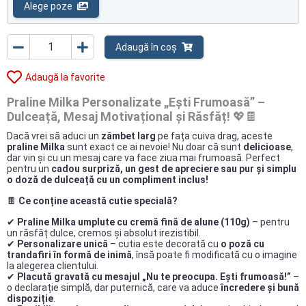
Alege poze
Adaugă în coș
Adaugă la favorite
Praline Milka Personalizate „Ești Frumoasă” –
Dulceață, Mesaj Motivațional și Răsfăț!
💖🍫
Dacă vrei să aduci un
zâmbet larg
pe fața cuiva drag, aceste
praline Milka
sunt exact ce ai nevoie! Nu doar că sunt
delicioase
,
dar vin și cu un mesaj care va face ziua mai frumoasă. Perfect
pentru un
cadou surpriză, un gest de apreciere sau pur și simplu
o doză de dulceață cu un compliment inclus!
🍫
Ce conține această cutie specială?
✔
Praline Milka umplute cu cremă fină de alune (110g)
– pentru
un răsfăț dulce, cremos și absolut irezistibil.
✔
Personalizare unică
– cutia este decorată cu
o poză cu
trandafiri în formă de inimă
, însă poate fi modificată cu o imagine
la alegerea clientului.
✔
Placută gravată cu mesajul „Nu te preocupa. Ești frumoasă!”
–
o declarație simplă, dar puternică, care va aduce
încredere și bună
dispoziție
.