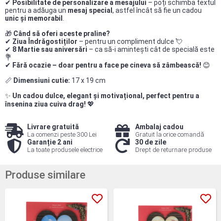
✔
Posibilitate de personalizare a mesajului
– poți schimba textul
pentru a adăuga un
mesaj special
, astfel încât să fie un cadou
unic și memorabil
.
🎁
Când să oferi aceste praline?
✔
Ziua Îndrăgostiților
– pentru un compliment dulce 💘
✔
8 Martie sau aniversări
– ca să-i amintești cât de specială este
💐
✔
Fără ocazie – doar pentru a face pe cineva să zâmbească!
😊
📏
Dimensiuni cutie:
17 x 19 cm
✨
Un cadou dulce, elegant și motivațional, perfect pentru a
însenina ziua cuiva drag!
💖
Livrare gratuită
Ambalaj cadou
La comenzi peste 300 Lei
Gratuit la orice comandă
Garanție 2 ani
30 de zile
La toate produsele electrice
Drept de returnare produse
Produse similare