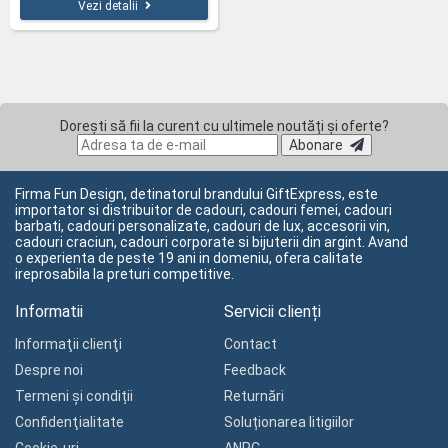
Vezi detalii
Dorești să fii la curent cu ultimele noutăți și oferte?
Abonare
Firma Fun Design, detinatorul brandului GiftExpress, este
importator si distribuitor de cadouri, cadouri femei, cadouri
barbati, cadouri personalizate, cadouri de lux, accesorii vin,
cadouri craciun, cadouri corporate si bijuterii din argint. Avand
o experienta de peste 19 ani in domeniu, ofera calitate
ireprosabila la preturi competitive.
Informatii
Servicii clienți
Informaţii clienţi
Contact
Despre noi
Feedback
Termeni și condiții
Returnări
Confidenţialitate
Soluționarea litigiilor