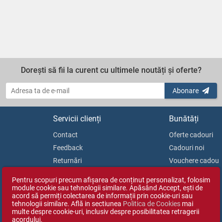
Dorești să fii la curent cu ultimele noutăți și oferte?
Abonare
Servicii clienți
Bunătăți
Contact
Oferte cadouri
Feedback
Cadouri noi
Returnări
Vouchere cadou
Soluționarea litigiilor
Blog
Pentru scopuri precum afișarea de conținut personalizat, folosim
ANPC
module cookie sau tehnologii similare. Apăsând Accept, ești de
acord să permiți colectarea de informații prin cookie-uri sau
tehnologii similare. Află in sectiunea
Politica de Cookies
mai
multe despre cookie-uri, inclusiv despre posibilitatea retragerii
acordului.