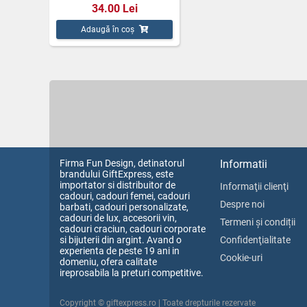
34.00 Lei
Adaugă în coș
Firma Fun Design, detinatorul
Informatii
brandului GiftExpress, este
importator si distribuitor de
Informaţii clienţi
cadouri, cadouri femei, cadouri
Despre noi
barbati, cadouri personalizate,
cadouri de lux, accesorii vin,
Termeni și condiții
cadouri craciun, cadouri corporate
si bijuterii din argint. Avand o
Confidenţialitate
experienta de peste 19 ani in
Cookie-uri
domeniu, ofera calitate
ireprosabila la preturi competitive.
Copyright © giftexpress.ro | Toate drepturile rezervate