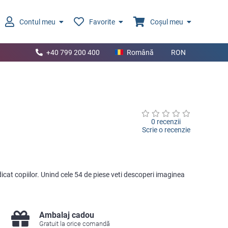
Contul meu
Favorite
Coșul meu
+40 799 200 400
Română
RON
0 recenzii
Scrie o recenzie
at copiilor. Unind cele 54 de piese veti descoperi imaginea
Ambalaj cadou
Gratuit la orice comandă