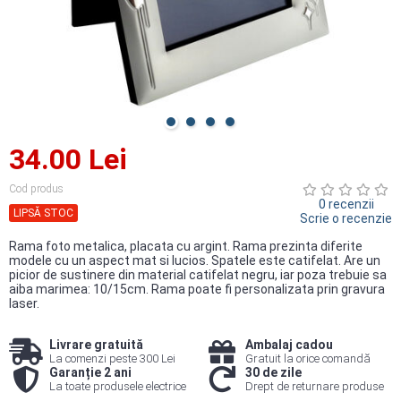
34.00 Lei
Cod produs
0 recenzii
LIPSĂ STOC
Scrie o recenzie
Rama foto metalica, placata cu argint. Rama prezinta diferite
modele cu un aspect mat si lucios. Spatele este catifelat. Are un
picior de sustinere din material catifelat negru, iar poza trebuie sa
aiba marimea: 10/15cm. Rama poate fi personalizata prin gravura
laser.
Livrare gratuită
Ambalaj cadou
La comenzi peste 300 Lei
Gratuit la orice comandă
Garanție 2 ani
30 de zile
La toate produsele electrice
Drept de returnare produse