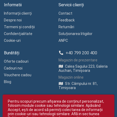
Informatii
Servicii clienți
Informaţii clienţi
Contact
Despre noi
Feedback
Termeni și condiții
Returnări
Confidenţialitate
Soluționarea litigiilor
Cookie-uri
ANPC
Bunătăți
+40 799 200 400
Magazin de prezentare
Oferte cadouri
Calea Sagului 223, Galeria
Cadouri noi
Auchan, Timișoara
Vouchere cadou
Magazin online
Blog
Str. Câmpului nr. 81,
Timișoara
Pentru scopuri precum afișarea de conținut personalizat,
folosim module cookie sau tehnologii similare. Apăsând
Accept, ești de acord să permiți colectarea de informații
prin cookie-uri sau tehnologii similare. Află in sectiunea