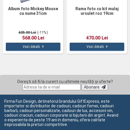
Album foto Mickey Mouse
Rama foto cu kit mulaj
cu nume 31cm
ursulet roz 19cm
635.00 Lei
(-11%)
568.00 Lei
470.00 Lei
Vezi detalii
Vezi detalii
Dorești să fii la curent cu ultimele noutăți și oferte?
Abonare
Firma Fun Design, detinatorul brandului GiftExpress, este
importator si distribuitor de cadouri, cadouri femei, cadouri
barbati, cadouri personalizate, cadouri de lux, accesorii vin,
cadouri craciun, cadouri corporate si bijuterii din argint. Avand
o experienta de peste 19 ani in domeniu, ofera calitate
ireprosabila la preturi competitive.