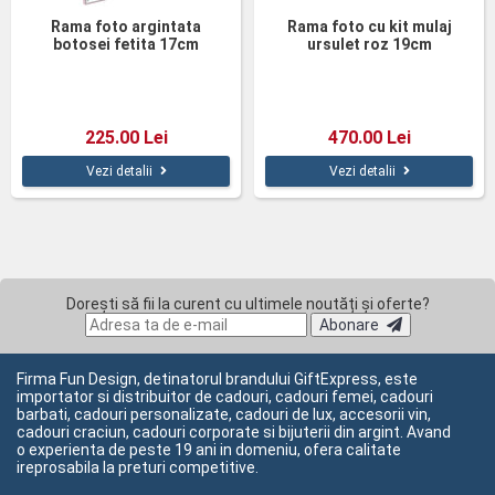
Rama foto argintata
Rama foto cu kit mulaj
botosei fetita 17cm
ursulet roz 19cm
225.00 Lei
470.00 Lei
Vezi detalii
Vezi detalii
Dorești să fii la curent cu ultimele noutăți și oferte?
Abonare
Firma Fun Design, detinatorul brandului GiftExpress, este
importator si distribuitor de cadouri, cadouri femei, cadouri
barbati, cadouri personalizate, cadouri de lux, accesorii vin,
cadouri craciun, cadouri corporate si bijuterii din argint. Avand
o experienta de peste 19 ani in domeniu, ofera calitate
ireprosabila la preturi competitive.