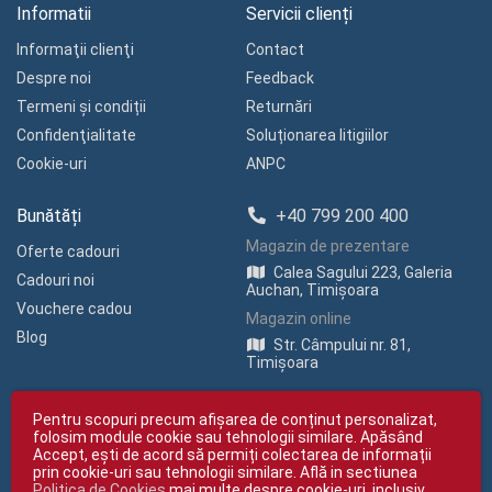
Informatii
Servicii clienți
Informaţii clienţi
Contact
Despre noi
Feedback
Termeni și condiții
Returnări
Confidenţialitate
Soluționarea litigiilor
Cookie-uri
ANPC
Bunătăți
+40 799 200 400
Magazin de prezentare
Oferte cadouri
Calea Sagului 223, Galeria
Cadouri noi
Auchan, Timișoara
Vouchere cadou
Magazin online
Blog
Str. Câmpului nr. 81,
Timișoara
Pentru scopuri precum afișarea de conținut personalizat,
folosim module cookie sau tehnologii similare. Apăsând
Accept, ești de acord să permiți colectarea de informații
prin cookie-uri sau tehnologii similare. Află in sectiunea
Politica de Cookies
mai multe despre cookie-uri, inclusiv