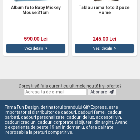
Album foto Baby Mickey
Tablou rama foto 3 poze:
Mouse 31cm
Home
590.00 Lei
245.00 Lei
Vezi detalii
Vezi detalii
Dorești să fii la curent cu ultimele noutăți și oferte?
Abonare
Firma Fun Design, detinatorul brandului GiftExpress, este
importator si distribuitor de cadouri, cadouri femei, cadouri
barbati, cadouri personalizate, cadouri de lux, accesorii vin,
cadouri craciun, cadouri corporate si bijuterii din argint. Avand
o experienta de peste 19 ani in domeniu, ofera calitate
ireprosabila la preturi competitive.