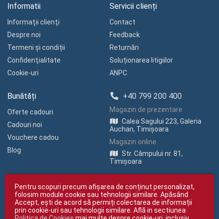
Informatii
Servicii clienți
Informaţii clienţi
Contact
Despre noi
Feedback
Termeni și condiții
Returnări
Confidenţialitate
Soluționarea litigiilor
Cookie-uri
ANPC
Bunătăți
+40 799 200 400
Magazin de prezentare
Oferte cadouri
Calea Sagului 223, Galeria
Cadouri noi
Auchan, Timișoara
Vouchere cadou
Magazin online
Blog
Str. Câmpului nr. 81,
Timișoara
Pentru scopuri precum afișarea de conținut personalizat,
folosim module cookie sau tehnologii similare. Apăsând
Accept, ești de acord să permiți colectarea de informații
prin cookie-uri sau tehnologii similare. Află in sectiunea
Politica de Cookies
mai multe despre cookie-uri, inclusiv