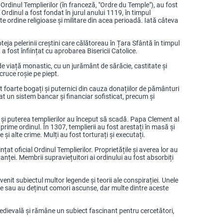
 Ordinul Templierilor (în franceză, "Ordre du Temple"), au fost
. Ordinul a fost fondat în jurul anului 1119, în timpul
ate ordine religioase și militare din acea perioadă. Iată câteva
oteja pelerinii creștini care călătoreau în Țara Sfântă în timpul
 fost înființat cu aprobarea Bisericii Catolice.
de viață monastic, cu un jurământ de sărăcie, castitate și
cruce roșie pe piept.
it foarte bogați și puternici din cauza donațiilor de pământuri
ltat un sistem bancar și financiar sofisticat, precum și
nța și puterea templierilor au început să scadă. Papa Clement al
suprime ordinul. În 1307, templierii au fost arestați în masă și
și alte crime. Mulți au fost torturați și executați.
țat oficial Ordinul Templierilor. Proprietățile și averea lor au
anței. Membrii supraviețuitori ai ordinului au fost absorbiți
evenit subiectul multor legende și teorii ale conspirației. Unele
ase sau au deținut comori ascunse, dar multe dintre aceste
medievală și rămâne un subiect fascinant pentru cercetători,