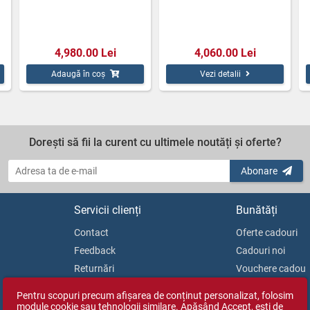
4,980.00 Lei
4,060.00 Lei
Adaugă în coș
Vezi detalii
Dorești să fii la curent cu ultimele noutăți și oferte?
Abonare
Servicii clienți
Bunătăți
Contact
Oferte cadouri
Feedback
Cadouri noi
Returnări
Vouchere cadou
Soluționarea litigiilor
Blog
Pentru scopuri precum afișarea de conținut personalizat, folosim
ANPC
module cookie sau tehnologii similare. Apăsând Accept, ești de