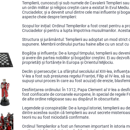
Templierii, cunoscuți și sub numele de Cavalerii Templieri sau
un ordin militar și religios creștin care a existat în Evul Mediu
Cruciadelor, și a devenit unul dintre cele mai influente și bog
aspecte cheie despre templieri:
Scopul lor inițial: Ordinul Templierilor a fost creat pentru a pr
Cruciadelor și pentru a lupta împotriva musulmanilor. Acesta a
Structura și jurământul: Templierii au adoptat un mod strict 
supunere. Membrii ordinului purtau haine albe cu un scut cu 
Bogăția și influența: De-a lungul timpului, templierii au deven
și avere din partea nobililor și bogaților creștini. Ei au dezvo
proprietăți și fortărețe în Europa și Orientul Mijlociu.
Declin și persecuție: La sfârșitul secolului al XIII-lea, influe
V-lea a fost sub presiunea regelui Franței, Filip al IV-lea, să 
supuși unui proces în care au fost acuzați de erezie, blasfemie 
Desființarea ordinului: În 1312, Papa Clement al V-lea a desfiin
fost confiscate de coroanele europene, în special de regele Fr
de alte ordine religioase sau au dispărut în obscuritate.
Legendele și conspirațiile: De-a lungul istoriei, templierii au d
dintre acestea susțin că templierii au avut secrete misterio
teorii nu au fost niciodată confirmate.
Ordinul Templierilor a fost un fenomen important în istoria 