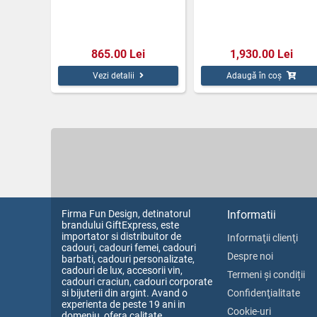
865.00 Lei
1,930.00 Lei
Vezi detalii
Adaugă în coș
Firma Fun Design, detinatorul
Informatii
brandului GiftExpress, este
importator si distribuitor de
Informaţii clienţi
cadouri, cadouri femei, cadouri
Despre noi
barbati, cadouri personalizate,
cadouri de lux, accesorii vin,
Termeni și condiții
cadouri craciun, cadouri corporate
si bijuterii din argint. Avand o
Confidenţialitate
experienta de peste 19 ani in
Cookie-uri
domeniu, ofera calitate