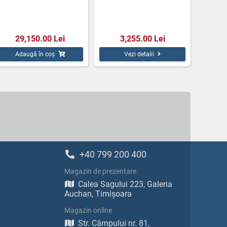
29,150.00 Lei
3,255.00 Lei
Adaugă în coș
Vezi detalii
+40 799 200 400
Magazin de prezentare
Calea Sagului 223, Galeria
Auchan, Timișoara
Magazin online
Str. Câmpului nr. 81,