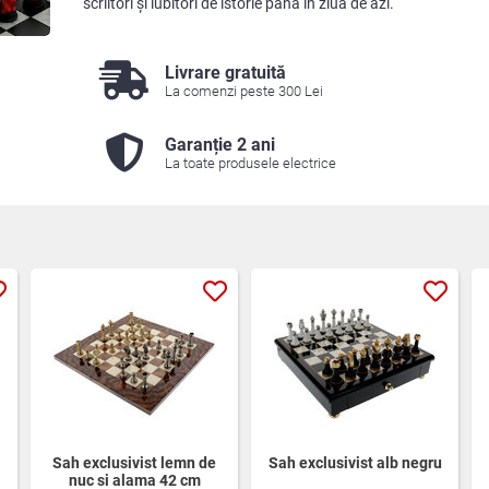
scriitori și iubitori de istorie până în ziua de azi.
Livrare gratuită
La comenzi peste 300 Lei
Garanție 2 ani
La toate produsele electrice
Sah exclusivist lemn de
Sah exclusivist alb negru
nuc si alama 42 cm