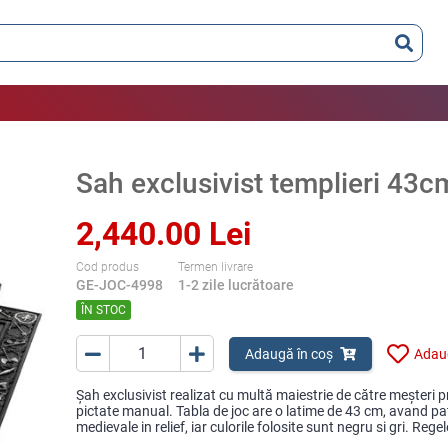
Sah exclusivist templieri 43c
2,440.00 Lei
Cod produs
Termen livrare
GE-JOC-4998
1-2 zile lucrătoare
ÎN STOC
Adaugă în coș
Adaug
Șah exclusivist realizat cu multă maiestrie de către meșteri pri
pictate manual. Tabla de joc are o latime de 43 cm, avand pa
medievale in relief, iar culorile folosite sunt negru si gri. Reg