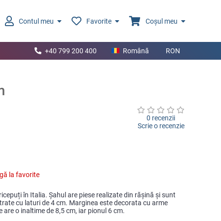
Contul meu
Favorite
Coșul meu
+40 799 200 400
Română
RON
m
0 recenzii
Scrie o recenzie
ă la favorite
cepuți în Italia. Șahul are piese realizate din rășină și sunt
trate cu laturi de 4 cm. Marginea este decorata cu arme
ele are o inaltime de 8,5 cm, iar pionul 6 cm.