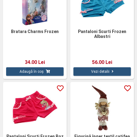
Bratara Charms Frozen
Pantaloni Scurti Frozen
Albastri
34.00 Lei
56.00 Lei
Adaugă în coș
Vezi detalii
Pantaloni Scurti Frozen Roz
Figurină înger textil catifea