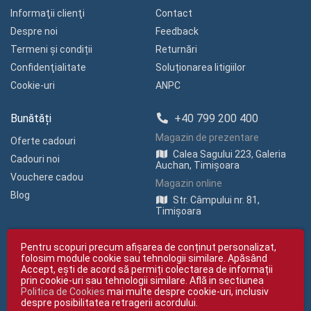
Informaţii clienţi
Contact
Despre noi
Feedback
Termeni și condiții
Returnări
Confidenţialitate
Soluționarea litigiilor
Cookie-uri
ANPC
Bunătăți
+40 799 200 400
Magazin de prezentare
Oferte cadouri
Calea Sagului 223, Galeria
Cadouri noi
Auchan, Timișoara
Vouchere cadou
Magazin online
Blog
Str. Câmpului nr. 81,
Timișoara
Pentru scopuri precum afișarea de conținut personalizat,
folosim module cookie sau tehnologii similare. Apăsând
Accept, ești de acord să permiți colectarea de informații
prin cookie-uri sau tehnologii similare. Află in sectiunea
Politica de Cookies
mai multe despre cookie-uri, inclusiv
Copyright © giftexpress.ro | Toate drepturile rezervate
despre posibilitatea retragerii acordului.
giftexpress.ro aparține de Fun Design SRL (CUI RO 15651694, Nr. Reg. Com.