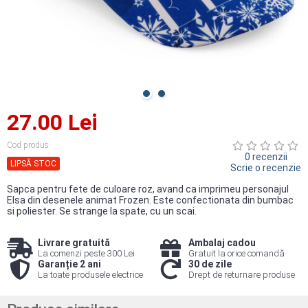
27.00 Lei
Cod produs
0 recenzii
LIPSĂ STOC
Scrie o recenzie
Sapca pentru fete de culoare roz, avand ca imprimeu personajul
Elsa din desenele animat Frozen. Este confectionata din bumbac
si poliester. Se strange la spate, cu un scai.
Livrare gratuită
Ambalaj cadou
La comenzi peste 300 Lei
Gratuit la orice comandă
Garanție 2 ani
30 de zile
La toate produsele electrice
Drept de returnare produse