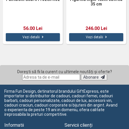
35 cm
56.00 Lei
246.00 Lei
Vezi detalii
Vezi detalii
Dorești să fii la curent cu ultimele noutăți și oferte?
Abonare
Firma Fun Design, detinatorul brandului GiftExpress, este
importator si distribuitor de cadouri, cadouri femei, cadouri
barbati, cadouri personalizate, cadouri de lux, accesorii vin,
cadouri craciun, cadouri corporate si bijuterii din argint. Avand
o experienta de peste 19 ani in domeniu, ofera calitate
ireprosabila la preturi competitive.
Informatii
Servicii clienți