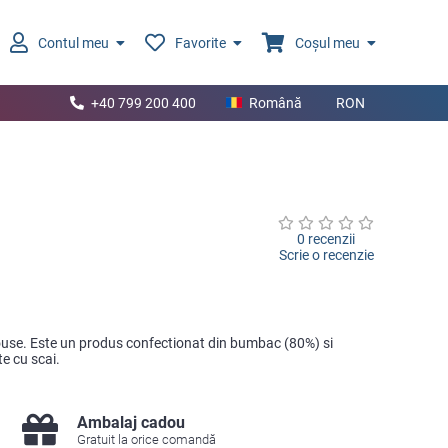
Contul meu
Favorite
Coșul meu
+40 799 200 400
Română
RON
0 recenzii
Scrie o recenzie
Mouse. Este un produs confectionat din bumbac (80%) si
te cu scai.
Ambalaj cadou
Gratuit la orice comandă