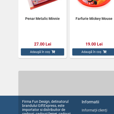
Penar Metalic Minnie
Farfurie Mickey Mouse
27.00 Lei
19.00 Lei
Adaugă în coș
Adaugă în coș
Firma Fun Design, detinatorul
Informatii
brandului GiftExpress, este
importator si distribuitor de
Informaţii clienţi
cadouri, cadouri femei, cadouri