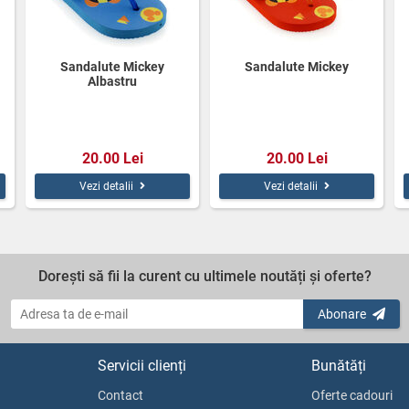
Sandalute Mickey
Sandalute Mickey
Albastru
20.00 Lei
20.00 Lei
Vezi detalii
Vezi detalii
Dorești să fii la curent cu ultimele noutăți și oferte?
Abonare
Servicii clienți
Bunătăți
Contact
Oferte cadouri