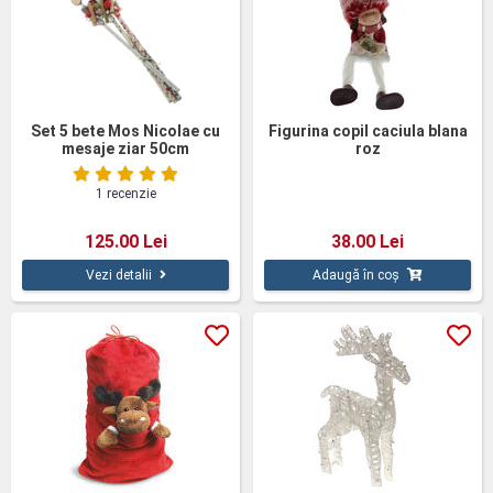
Set 5 bete Mos Nicolae cu
Figurina copil caciula blana
mesaje ziar 50cm
roz
1 recenzie
125.00 Lei
38.00 Lei
Vezi detalii
Adaugă în coș