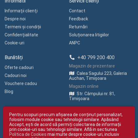
Informatii
Servicii clienți
Informaţii clienţi
Contact
Despre noi
Feedback
Termeni și condiții
Returnări
Confidenţialitate
Soluționarea litigiilor
Cookie-uri
ANPC
Bunătăți
+40 799 200 400
Magazin de prezentare
Oferte cadouri
Calea Sagului 223, Galeria
Cadouri noi
Auchan, Timișoara
Vouchere cadou
Magazin online
Blog
Str. Câmpului nr. 81,
Timișoara
Pentru scopuri precum afișarea de conținut personalizat,
folosim module cookie sau tehnologii similare. Apăsând
Accept, ești de acord să permiți colectarea de informații
prin cookie-uri sau tehnologii similare. Află in sectiunea
Politica de Cookies
mai multe despre cookie-uri, inclusiv
Copyright © giftexpress.ro | Toate drepturile rezervate