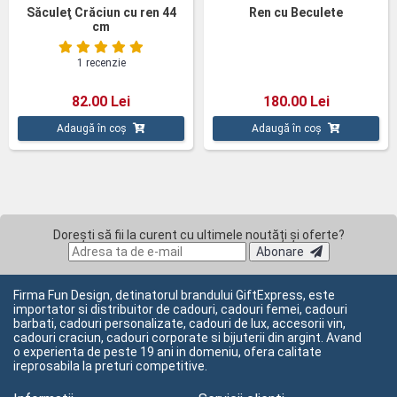
Săculeţ Crăciun cu ren 44
Ren cu Beculete
cm
1 recenzie
82.00 Lei
180.00 Lei
Adaugă în coș
Adaugă în coș
Dorești să fii la curent cu ultimele noutăți și oferte?
Abonare
Firma Fun Design, detinatorul brandului GiftExpress, este
importator si distribuitor de cadouri, cadouri femei, cadouri
barbati, cadouri personalizate, cadouri de lux, accesorii vin,
cadouri craciun, cadouri corporate si bijuterii din argint. Avand
o experienta de peste 19 ani in domeniu, ofera calitate
ireprosabila la preturi competitive.