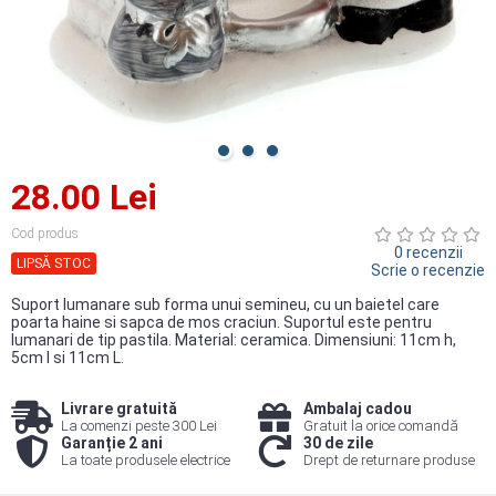
28.00 Lei
Cod produs
0 recenzii
LIPSĂ STOC
Scrie o recenzie
Suport lumanare sub forma unui semineu, cu un baietel care
poarta haine si sapca de mos craciun. Suportul este pentru
lumanari de tip pastila. Material: ceramica. Dimensiuni: 11cm h,
5cm l si 11cm L.
Livrare gratuită
Ambalaj cadou
La comenzi peste 300 Lei
Gratuit la orice comandă
Garanție 2 ani
30 de zile
La toate produsele electrice
Drept de returnare produse