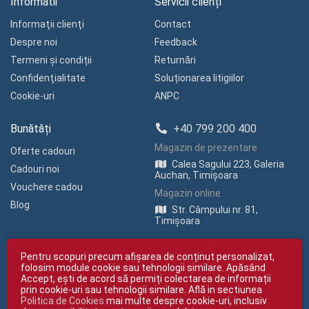
Informatii
Servicii clienți
Informaţii clienţi
Contact
Despre noi
Feedback
Termeni și condiții
Returnări
Confidenţialitate
Soluționarea litigiilor
Cookie-uri
ANPC
Bunătăți
+40 799 200 400
Magazin de prezentare
Oferte cadouri
Calea Sagului 223, Galeria
Cadouri noi
Auchan, Timișoara
Vouchere cadou
Magazin online
Blog
Str. Câmpului nr. 81,
Timișoara
Pentru scopuri precum afișarea de conținut personalizat,
folosim module cookie sau tehnologii similare. Apăsând
Accept, ești de acord să permiți colectarea de informații
prin cookie-uri sau tehnologii similare. Află in sectiunea
Politica de Cookies
mai multe despre cookie-uri, inclusiv
Copyright © giftexpress.ro | Toate drepturile rezervate