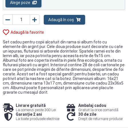
Alege poze
Adaugă în coș
Adaugă la favorite
Set cadou pentru copii alcatuit din rama si album foto cu
elemente din argint pur. Cele doua produse sunt decorate cu cate
un iepuras, fluturasi si arborele dorintelor. Spatele ramei este din
lemn alb, iar poza potrivita penru aceasta este de 9x15 cm.
Albumul foto are coperta invelita in piele fina ecologica, ornata cu
fluturasi placati cu argint. Interiorul contine 28 de coli cartonate pe
care se pot prinde imagini de diferite dimensiuni, despartine de foi
cerate. Acest set a fost special gandit pentru baietei, un cadou
potrivit atat la nastere cat si la botez. Dimensiuni album: 16x21
cm, dimensiune rama 13x17 cm, dimensiune cutie cadou 23x36x5
cm. Albumul poate fi personalizat prin aplicarea unei placute
gravate cu mesajul dorit.
Livrare gratuită
Ambalaj cadou
La comenzi peste 300 Lei
Gratuit la orice comandă
Garanție 2 ani
30 de zile
La toate produsele electrice
Drept de returnare produse