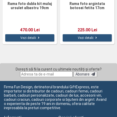
Rama foto dubla kit mulaj
Rama foto argintata
ursulet albastru 19cm
botosei fetita 17cm
470.00 Lei
225.00 Lei
Vezi detalii
Vezi detalii
Dorești să fii la curent cu ultimele noutăți și oferte?
Abonare
Firma Fun Design, detinatorul brandului GiftExpress, este
importator si distribuitor de cadouri, cadouri femei, cadouri
barbati, cadouri personalizate, cadouri de lux, accesorii vin,
cadouri craciun, cadouri corporate si bijuterii din argint. Avand
o experienta de peste 19 ani in domeniu, ofera calitate
ireprosabila la preturi competitive.