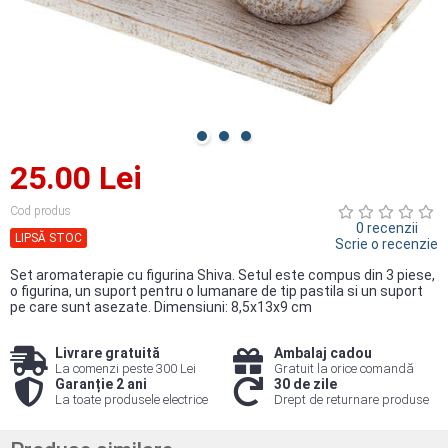
25.00 Lei
Cod produs
0 recenzii
LIPSĂ STOC
Scrie o recenzie
Set aromaterapie cu figurina Shiva. Setul este compus din 3 piese,
o figurina, un suport pentru o lumanare de tip pastila si un suport
pe care sunt asezate. Dimensiuni: 8,5x13x9 cm
Livrare gratuită
Ambalaj cadou
La comenzi peste 300 Lei
Gratuit la orice comandă
Garanție 2 ani
30 de zile
La toate produsele electrice
Drept de returnare produse