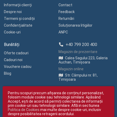
Informaţii clienţi
Contact
Despre noi
Feedback
Termeni și condiții
Returnări
Confidenţialitate
Soluționarea litigiilor
Cookie-uri
ANPC
Bunătăți
+40 799 200 400
Magazin de prezentare
Oferte cadouri
Calea Sagului 223, Galeria
Cadouri noi
Auchan, Timișoara
Vouchere cadou
Magazin online
Blog
Str. Câmpului nr. 81,
Timișoara
Pentru scopuri precum afișarea de conținut personalizat,
folosim module cookie sau tehnologii similare. Apăsând
Accept, ești de acord să permiți colectarea de informații
prin cookie-uri sau tehnologii similare. Află in sectiunea
Politica de Cookies
mai multe despre cookie-uri, inclusiv
Copyright © giftexpress.ro | Toate drepturile rezervate
despre posibilitatea retragerii acordului.
giftexpress.ro aparține de Fun Design SRL (CUI RO 15651694, Nr. Reg. Com.