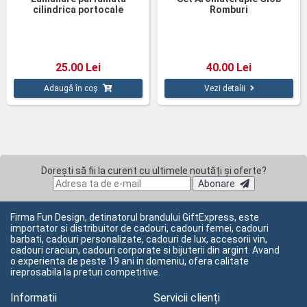
cilindrica portocale
Romburi
scortisoara 12cm
25.00 Lei
40.00 Lei
Adaugă în coș
Vezi detalii
Dorești să fii la curent cu ultimele noutăți și oferte?
Abonare
Firma Fun Design, detinatorul brandului GiftExpress, este
importator si distribuitor de cadouri, cadouri femei, cadouri
barbati, cadouri personalizate, cadouri de lux, accesorii vin,
cadouri craciun, cadouri corporate si bijuterii din argint. Avand
o experienta de peste 19 ani in domeniu, ofera calitate
ireprosabila la preturi competitive.
Informatii
Servicii clienți