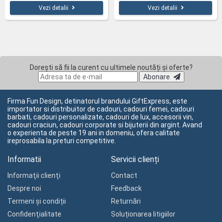
Vezi detalii
Vezi detalii
Dorești să fii la curent cu ultimele noutăți și oferte?
Abonare
Firma Fun Design, detinatorul brandului GiftExpress, este
importator si distribuitor de cadouri, cadouri femei, cadouri
barbati, cadouri personalizate, cadouri de lux, accesorii vin,
cadouri craciun, cadouri corporate si bijuterii din argint. Avand
o experienta de peste 19 ani in domeniu, ofera calitate
ireprosabila la preturi competitive.
Informatii
Servicii clienți
Informaţii clienţi
Contact
Despre noi
Feedback
Termeni și condiții
Returnări
Confidenţialitate
Soluționarea litigiilor