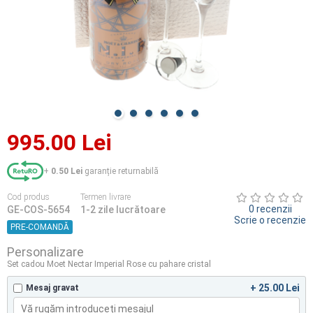
995.00 Lei
+
0.50 Lei
garanție returnabilă
Cod produs
Termen livrare
0 recenzii
GE-COS-5654
1-2 zile lucrătoare
Scrie o recenzie
PRE-COMANDĂ
Personalizare
Set cadou Moet Nectar Imperial Rose cu pahare cristal
+ 25.00 Lei
Mesaj gravat