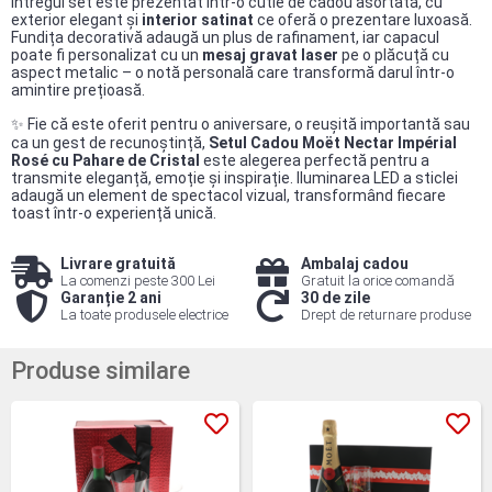
Întregul set este prezentat într-o cutie de cadou asortată, cu
exterior elegant și
interior satinat
ce oferă o prezentare luxoasă.
Fundița decorativă adaugă un plus de rafinament, iar capacul
poate fi personalizat cu un
mesaj gravat laser
pe o plăcuță cu
aspect metalic – o notă personală care transformă darul într-o
amintire prețioasă.
✨ Fie că este oferit pentru o aniversare, o reușită importantă sau
ca un gest de recunoștință,
Setul Cadou Moët Nectar Impérial
Rosé cu Pahare de Cristal
este alegerea perfectă pentru a
transmite eleganță, emoție și inspirație. Iluminarea LED a sticlei
adaugă un element de spectacol vizual, transformând fiecare
toast într-o experiență unică.
Livrare gratuită
Ambalaj cadou
La comenzi peste 300 Lei
Gratuit la orice comandă
Garanție 2 ani
30 de zile
La toate produsele electrice
Drept de returnare produse
Produse similare