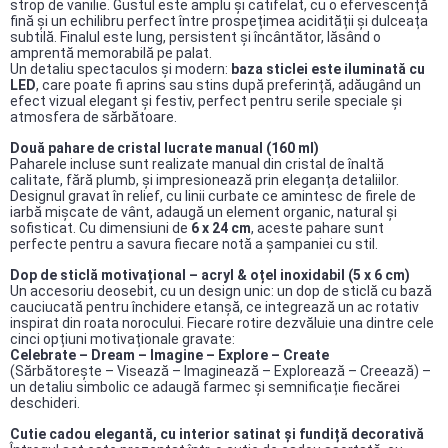
strop de vanilie. Gustul este amplu și catifelat, cu o efervescență
fină și un echilibru perfect între prospețimea acidității și dulceața
subtilă. Finalul este lung, persistent și încântător, lăsând o
amprentă memorabilă pe palat.
Un detaliu spectaculos și modern:
baza sticlei este iluminată cu
LED
, care poate fi aprins sau stins după preferință, adăugând un
efect vizual elegant și festiv, perfect pentru serile speciale și
atmosfera de sărbătoare.
Două pahare de cristal lucrate manual (160 ml)
Paharele incluse sunt realizate manual din cristal de înaltă
calitate, fără plumb, și impresionează prin eleganța detaliilor.
Designul gravat în relief, cu linii curbate ce amintesc de firele de
iarbă mișcate de vânt, adaugă un element organic, natural și
sofisticat. Cu dimensiuni de
6 x 24 cm
, aceste pahare sunt
perfecte pentru a savura fiecare notă a șampaniei cu stil.
Dop de sticlă motivațional – acryl & oțel inoxidabil (5 x 6 cm)
Un accesoriu deosebit, cu un design unic: un dop de sticlă cu bază
cauciucată pentru închidere etanșă, ce integrează un ac rotativ
inspirat din roata norocului. Fiecare rotire dezvăluie una dintre cele
cinci opțiuni motivaționale gravate:
Celebrate – Dream – Imagine – Explore – Create
(Sărbătorește – Visează – Imaginează – Explorează – Creează) –
un detaliu simbolic ce adaugă farmec și semnificație fiecărei
deschideri.
Cutie cadou elegantă, cu interior satinat și fundiță decorativă