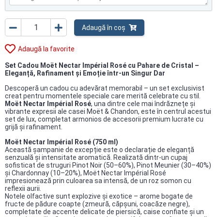
Adaugă în coș
Adaugă la favorite
Set Cadou Moët Nectar Impérial Rosé cu Pahare de Cristal –
Eleganță, Rafinament și Emoție într-un Singur Dar
Descoperă un cadou cu adevărat memorabil – un set exclusivist
creat pentru momentele speciale care merită celebrate cu stil.
Moët Nectar Impérial Rosé
, una dintre cele mai îndrăznețe și
vibrante expresii ale casei Moët & Chandon, este în centrul acestui
set de lux, completat armonios de accesorii premium lucrate cu
grijă și rafinament.
Moët Nectar Impérial Rosé (750 ml)
Această șampanie de excepție este o declarație de eleganță
senzuală și intensitate aromatică. Realizată dintr-un cupaj
sofisticat de struguri Pinot Noir (50–60%), Pinot Meunier (30–40%)
și Chardonnay (10–20%), Moët Nectar Impérial Rosé
impresionează prin culoarea sa intensă, de un roz somon cu
reflexii aurii.
Notele olfactive sunt explozive și exotice – arome bogate de
fructe de pădure coapte (zmeură, căpșuni, coacăze negre),
completate de accente delicate de piersică, caise confiate și un