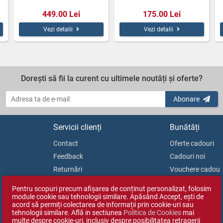
449.00 Lei
175.00 Lei
Vezi detalii
Vezi detalii
Dorești să fii la curent cu ultimele noutăți și oferte?
Abonare
Servicii clienți
Bunătăți
Contact
Oferte cadouri
Feedback
Cadouri noi
Returnări
Vouchere cadou
Soluționarea litigiilor
Blog
Pentru scopuri precum afișarea de conținut personalizat, folosim
ANPC
module cookie sau tehnologii similare. Apăsând Accept, ești de
acord să permiți colectarea de informații prin cookie-uri sau
tehnologii similare. Află in sectiunea
Politica de Cookies
mai
multe despre cookie-uri, inclusiv despre posibilitatea retragerii