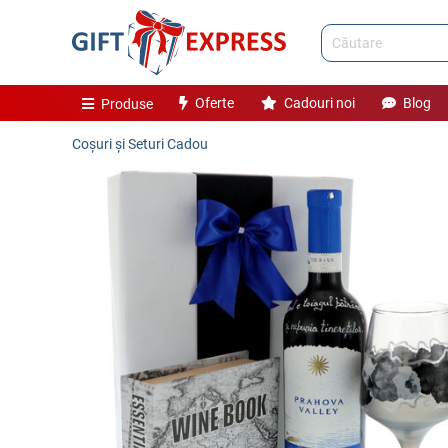
Oferte
Cadouri noi
Blog
Produse
Coşuri și Seturi Cadou