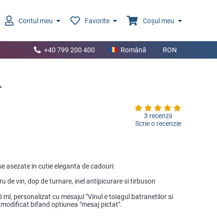
Contul meu
Favorite
Coșul meu
+40 799 200 400
Română
RON
r
3 recenzii
Scrie o recenzie
e asezate in cutie eleganta de cadouri:
u de vin, dop de turnare, inel antipicurare si tirbuson
ml, personalizat cu mesajul "Vinul e toiagul batranetilor si
i modificat bifand optiunea "mesaj pictat".