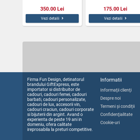
350.00 Lei
175.00 Lei
Vezi detalii
Vezi detalii
Firma Fun Design, detinatorul
Informatii
brandului GiftExpress, este
importator si distribuitor de
Informaţii clienţi
cadouri, cadouri femei, cadouri
Despre noi
barbati, cadouri personalizate,
cadouri de lux, accesorii vin,
Termeni și condiții
cadouri craciun, cadouri corporate
si bijuterii din argint. Avand o
Confidenţialitate
experienta de peste 19 ani in
Cookie-uri
domeniu, ofera calitate
ireprosabila la preturi competitive.