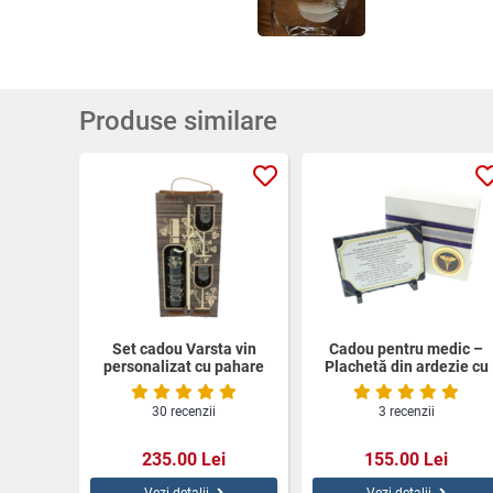
Produse similare
Set cadou Varsta vin
Cadou pentru medic –
personalizat cu pahare
Plachetă din ardezie cu
cutie lemn
Jurământul lui Hipocrate
în cutie elegantă
30 recenzii
3 recenzii
personalizată
235.00 Lei
155.00 Lei