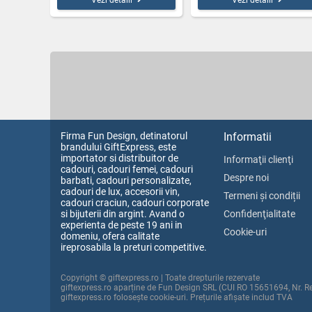
Vezi detalii
Vezi detalii
Firma Fun Design, detinatorul
Informatii
brandului GiftExpress, este
importator si distribuitor de
Informaţii clienţi
cadouri, cadouri femei, cadouri
Despre noi
barbati, cadouri personalizate,
cadouri de lux, accesorii vin,
Termeni și condiții
cadouri craciun, cadouri corporate
si bijuterii din argint. Avand o
Confidenţialitate
experienta de peste 19 ani in
Cookie-uri
domeniu, ofera calitate
ireprosabila la preturi competitive.
Copyright © giftexpress.ro | Toate drepturile rezervate
giftexpress.ro aparține de Fun Design SRL (CUI RO 15651694, Nr. 
giftexpress.ro folosește cookie-uri. Prețurile afișate includ TVA