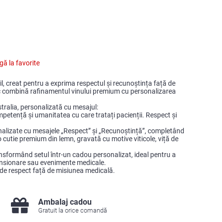
ă la favorite
, creat pentru a exprima respectul și recunoștința față de
c combină rafinamentul vinului premium cu personalizarea
ustralia, personalizată cu mesajul:
mpetență și umanitatea cu care tratați pacienții. Respect și
onalizate cu mesajele „Respect” și „Recunoștință”, completând
cutie premium din lemn, gravată cu motive viticole, viță de
ransformând setul într-un cadou personalizat, ideal pentru a
pensionare sau evenimente medicale.
e de respect față de misiunea medicală.
Ambalaj cadou
Gratuit la orice comandă