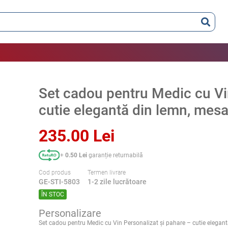
Set cadou pentru Medic cu Vi
cutie elegantă din lemn, mesa
235.00 Lei
+
0.50 Lei
garanție returnabilă
Cod produs
Termen livrare
GE-STI-5803
1-2 zile lucrătoare
ÎN STOC
Personalizare
Set cadou pentru Medic cu Vin Personalizat și pahare – cutie elegan