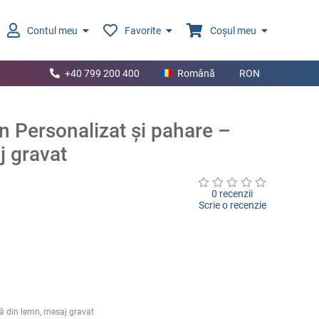
Contul meu
Favorite
Coșul meu
+40 799 200 400
Română
RON
n Personalizat și pahare –
j gravat
0 recenzii
Scrie o recenzie
tă din lemn, mesaj gravat