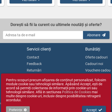
Vezi detalii
Vezi detalii
Dorești să fii la curent cu ultimele noutăți și oferte?
Abonare
Servicii clienți
Bunătăți
Contact
Oferte cadouri
Feedback
Cadouri noi
Returnări
Vouchere cadou
Soluționarea litigiilor
Blog
Pentru scopuri precum afișarea de conținut personalizat, folosim
ANPC
module cookie sau tehnologii similare. Apăsând Accept, ești de
acord să permiți colectarea de informații prin cookie-uri sau
tehnologii similare. Află in sectiunea
Politica de Cookies
mai
multe despre cookie-uri, inclusiv despre posibilitatea retragerii
acordului.
Reg. Com. J35/1813/2003).
Accept
Preferințe