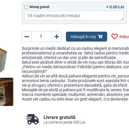
+ 0.00 Lei
Mesaj gravat
Adaugă în coș
Adaug
Surprinde un medic dedicat cu un cadou elegant și memorabil
profesionalismul și umanitatea sa. Setul cadou pentru medi
emoțională, oferind un dar unic și plin de semnificație.
Setul este alcătuit dintr-o sticlă de vin roșu sec Shiraz din A
„Pentru un medic extraordinar! Felicitări pentru dedicare, co
recunoștință!”
Alături de vin se află două pahare elegante pentru vin, pers
armonios tema cadoului. Toate produsele sunt așezate într-o 
vie și struguri, oferind o prezentare deosebită, gata de oferit.
Mesajele de pe sticlă și pahare pot fi modificate la cerere, t
marca momente speciale: mulțumiri, aniversări, absolvire, 
Acest set cadou nu este doar un gest elegant, ci o declarați
Livrare gratuită
La comenzi peste 300 Lei