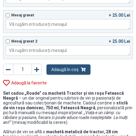
+ 25.00 Lei
Mesaj gravat
+ 25.00 Lei
Mesaj gravat 2
Adaugă în coș
Adaugă la favorite
Set cadou „Roade” cu machetă Tractor și vin roșu Fetească
Neagră
– un dar original pentru iubitorii de vin și pasionații de
agricultură sau colecționari de machete. Cadoul conține o
sticlă
de vin roșu demisec, 750 ml, Fetească Neagră
, personalizată prin
pictură manuală cu mesajul inspirațional:
„Viața e un câmp: cu
răbdare și pasiune, fiecare zi poate aduce roade neașteptate. La mulți
ani!”
(mesaj modificabil la cerere).
Alături de vin se află o
machetă metalică de tractor, 28 cm