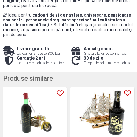
lungime
, realizată cu atenție la detalii – o piesă de colecție unică,
perfectă pentru a fi expusă.
🎁 Ideal pentru
cadouri de zi de naștere, aniversare, pensionare
sau pentru persoanele dragi care apreciază autenticitatea și
darurile cu semnificație
. Setul îmbină eleganța vinului cu simbolul
muncii și al pasiunii pentru pământ, oferind un cadou memorabil și
plin de sens.
Livrare gratuită
Ambalaj cadou
La comenzi peste 300 Lei
Gratuit la orice comandă
Garanție 2 ani
30 de zile
La toate produsele electrice
Drept de returnare produse
Produse similare