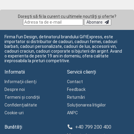
Dorești să fii la curent cu ultimele noutăți și oferte?
Abonare
Firma Fun Design, detinatorul brandului GiftExpress, este
importator si distribuitor de cadouri, cadouri femei, cadouri
barbati, cadouri personalizate, cadouri de lux, accesorii vin,
cadouri craciun, cadouri corporate si bijuterii din argint. Avand
o experienta de peste 19 ani in domeniu, ofera calitate
ireprosabila la preturi competitive.
Informatii
Servicii clienți
Informaţii clienţi
Contact
Despre noi
Feedback
Termeni și condiții
Returnări
Confidenţialitate
Soluționarea litigiilor
Cookie-uri
ANPC
Bunătăți
+40 799 200 400