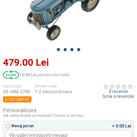
479.00 Lei
+
0.50 Lei
garanție returnabilă
Cod produs
Termen livrare
0 recenzii
GE-HIM-5700
1-2 zile lucrătoare
Scrie o recenzie
STOC LIMITAT
Personalizare
Set cadou Roade cu macheta Tractor si vin rosu
+ 0.00 Lei
Mesaj pictat