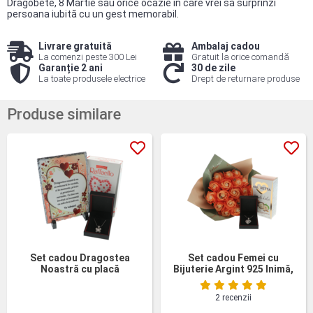
Dragobete, 8 Martie sau orice ocazie în care vrei să surprinzi
persoana iubită cu un gest memorabil.
Livrare gratuită
Ambalaj cadou
La comenzi peste 300 Lei
Gratuit la orice comandă
Garanție 2 ani
30 de zile
La toate produsele electrice
Drept de returnare produse
Produse similare
Set cadou Dragostea
Set cadou Femei cu
Noastră cu placă
Bijuterie Argint 925 Inimă,
personalizată, lanț argint
buchet 19 Trandafiri și
fluture și praline
Praline
2 recenzii