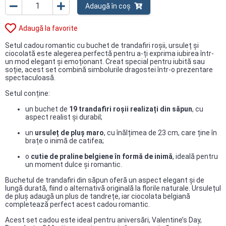
Adaugă în coș
Adaugă la favorite
Setul cadou romantic cu buchet de trandafiri roșii, ursuleț și
ciocolată este alegerea perfectă pentru a-ți exprima iubirea într-
un mod elegant și emoționant. Creat special pentru iubită sau
soție, acest set combină simbolurile dragostei într-o prezentare
spectaculoasă.
Setul conține:
un buchet de
19 trandafiri roșii realizați din săpun
, cu
aspect realist și durabil;
un
ursuleț de pluș maro
, cu înălțimea de 23 cm, care ține în
brațe o inimă de catifea;
o
cutie de praline belgiene în formă de inimă
, ideală pentru
un moment dulce și romantic.
Buchetul de trandafiri din săpun oferă un aspect elegant și de
lungă durată, fiind o alternativă originală la florile naturale. Ursulețul
de pluș adaugă un plus de tandrețe, iar ciocolata belgiană
completează perfect acest cadou romantic.
Acest set cadou este ideal pentru aniversări, Valentine’s Day,