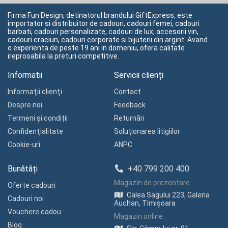
Firma Fun Design, detinatorul brandului GiftExpress, este
importator si distribuitor de cadouri, cadouri femei, cadouri
barbati, cadouri personalizate, cadouri de lux, accesorii vin,
cadouri craciun, cadouri corporate si bijuterii din argint. Avand
o experienta de peste 19 ani in domeniu, ofera calitate
ireprosabila la preturi competitive.
Informatii
Servicii clienți
Informaţii clienţi
Contact
Despre noi
Feedback
Termeni și condiții
Returnări
Confidenţialitate
Soluționarea litigiilor
Cookie-uri
ANPC
Bunătăți
+40 799 200 400
Magazin de prezentare
Oferte cadouri
Calea Sagului 223, Galeria
Cadouri noi
Auchan, Timișoara
Vouchere cadou
Magazin online
Blog