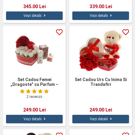
345.00 Lei
339.00 Lei
Vezi detalii
Vezi detalii
Set Cadou Femei
Set Cadou Urs Cu Inima Si
„Dragoste” cu Parfum –
Trandafiri
Aranjament Floral cu
Ciocolată și Lumânare
2 recenzii
249.00 Lei
249.00 Lei
Vezi detalii
Vezi detalii