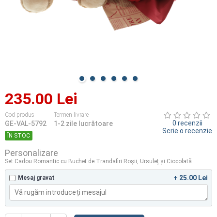
235.00 Lei
Cod produs
Termen livrare
0 recenzii
GE-VAL-5792
1-2 zile lucrătoare
Scrie o recenzie
ÎN STOC
Personalizare
Set Cadou Romantic cu Buchet de Trandafiri Roșii, Ursuleț și Ciocolată
+ 25.00 Lei
Mesaj gravat