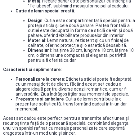
Mesaj
: Fiecare pahar este personalizat cu inscripția
"Te iubesc!", subliniind mesajul principal al cadoului.
Cutie de lemn special creată
:
Design
: Cutia este compartimentată special pentru a
proteja sticla și cele două pahare. Partea frontală a
cutiei este decupată în forma de sticlă de vin și două
pahare, oferind vizibilitate produselor din interior.
Material
: Lemn natural, rezistent și cu un finisaj de
calitate, oferind protecție și o estetică deosebită.
Dimensiuni
: Înălțime 38 cm, lungime 18 cm, lățime 10
cm, o dimensiune compactă și elegantă, potrivită
pentru a fi oferită ca dar.
Caracteristici suplimentare:
Personalizare la cerere
: Eticheta sticlei poate fi adaptată
cu un mesaj dorit de client, făcând acest set cadou o
alegere ideală pentru diverse ocazii romantice, cum ar fi
aniversările, Ziua Îndrăgostiților sau momentele speciale.
Prezentare și ambalare
: Cutia de lemn contribuie la o
prezentare sofisticată, transformând cadoul într-un dar
memorabil.
Acest set cadou este perfect pentru a transmite afecțiunea și
recunoștința față de o persoană specială, combinând eleganța
unui vin spaniol rafinat cu mesaje personalizate care exprimă
dragostea într-un mod unic și sincer.