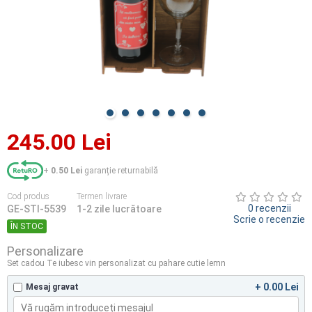
245.00 Lei
+
0.50 Lei
garanție returnabilă
Cod produs
Termen livrare
0 recenzii
GE-STI-5539
1-2 zile lucrătoare
Scrie o recenzie
ÎN STOC
Personalizare
Set cadou Te iubesc vin personalizat cu pahare cutie lemn
+ 0.00 Lei
Mesaj gravat