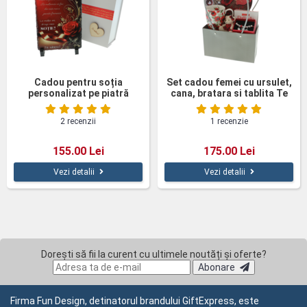
Cadou pentru soția
Set cadou femei cu ursulet,
personalizat pe piatră
cana, bratara si tablita Te
naturală
iubesc
2 recenzii
1 recenzie
155.00 Lei
175.00 Lei
Vezi detalii
Vezi detalii
Dorești să fii la curent cu ultimele noutăți și oferte?
Abonare
Firma Fun Design, detinatorul brandului GiftExpress, este