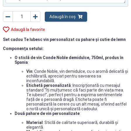
Adaugă în coș
Adaugă la favorite
Set cadou Te Iubesc vin personalizat cu pahare și cutie de lemn
Componența setului:
O sticlă de vin Conde Noble demidulce, 750ml, produs în
Spania
:
Vin
: Conde Noble, vin demidulce, cu o aromă delicată și
echilibrată, apreciat pentru savoarea sa
inconfundabilă.
Etichetă personalizată
: Inscripționată cu mesajul
standard "Îți mulțumesc că faci parte din viața mea.
Te iubesc!", perfect pentru a exprima sentimentele
față de o persoană dragă. Eticheta poate fi
personalizată la cerere cu un alt mesaj, oferind astfel
o notă unică și personalizată cadoului.
Două pahare de vin personalizate
:
Material
: Sticlă de calitate superioară, durabilă și
elegantă.