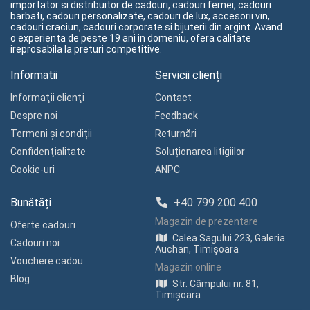
importator si distribuitor de cadouri, cadouri femei, cadouri
barbati, cadouri personalizate, cadouri de lux, accesorii vin,
cadouri craciun, cadouri corporate si bijuterii din argint. Avand
o experienta de peste 19 ani in domeniu, ofera calitate
ireprosabila la preturi competitive.
Informatii
Servicii clienți
Informaţii clienţi
Contact
Despre noi
Feedback
Termeni și condiții
Returnări
Confidenţialitate
Soluționarea litigiilor
Cookie-uri
ANPC
Bunătăți
+40 799 200 400
Magazin de prezentare
Oferte cadouri
Calea Sagului 223, Galeria
Cadouri noi
Auchan, Timișoara
Vouchere cadou
Magazin online
Blog
Str. Câmpului nr. 81,
Timișoara