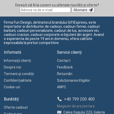
Dorești să fii la curent cu ultimele noutăți și oferte?
Abonare
Firma Fun Design, detinatorul brandului GiftExpress, este
importator si distribuitor de cadouri, cadouri femei, cadouri
barbati, cadouri personalizate, cadouri de lux, accesorii vin,
cadouri craciun, cadouri corporate si bijuterii din argint. Avand
o experienta de peste 19 ani in domeniu, ofera calitate
ireprosabila la preturi competitive.
Informatii
Servicii clienți
Informaţii clienţi
Contact
Despre noi
Feedback
Termeni și condiții
Returnări
Confidenţialitate
Soluționarea litigiilor
Cookie-uri
ANPC
Bunătăți
+40 799 200 400
Magazin de prezentare
Oferte cadouri
Calea Sagului 223, Galeria