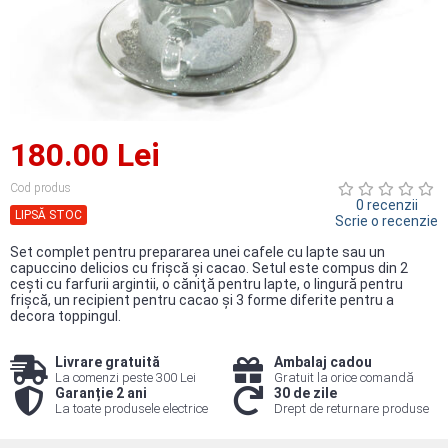
180.00 Lei
Cod produs
0 recenzii
LIPSĂ STOC
Scrie o recenzie
Set complet pentru prepararea unei cafele cu lapte sau un
capuccino delicios cu frişcă şi cacao. Setul este compus din 2
ceşti cu farfurii argintii, o căniţă pentru lapte, o lingură pentru
frişcă, un recipient pentru cacao şi 3 forme diferite pentru a
decora toppingul.
Livrare gratuită
Ambalaj cadou
La comenzi peste 300 Lei
Gratuit la orice comandă
Garanție 2 ani
30 de zile
La toate produsele electrice
Drept de returnare produse