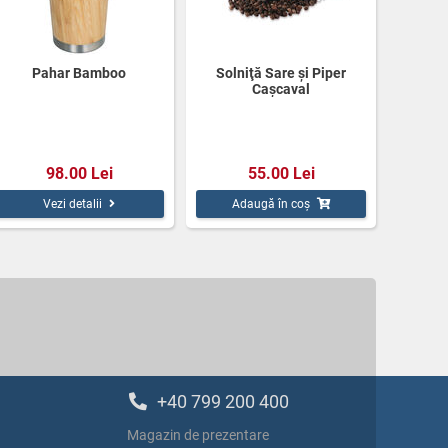
Pahar Bamboo
Solniţă Sare şi Piper
Caşcaval
98.00 Lei
55.00 Lei
Vezi detalii
Adaugă în coș
+40 799 200 400
Magazin de prezentare