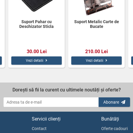
Suport Pahar cu
Suport Metalic Carte de
Deschizator Sticla
Bucate
30.00 Lei
210.00 Lei
Vezi detalii
Vezi detalii
Dorești să fii la curent cu ultimele noutăți și oferte?
Abonare
Servicii clienți
Bunătăți
Contact
Oferte cadouri