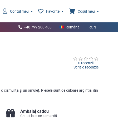
Contul meu
Favorite
Coșul meu
+40 799 200 400
Română
RON
0 recenzii
Scrie o recenzie
 o cizmuliţă şi un omuleţ. Piesele sunt de culoare argintie, din
Ambalaj cadou
Gratuit la orice comandă