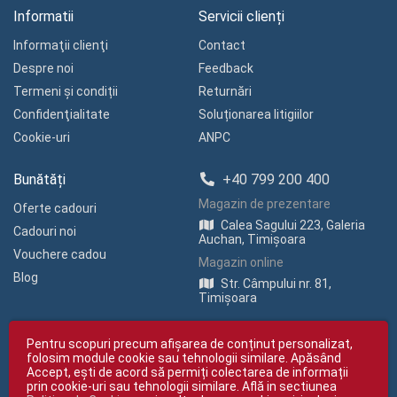
Informatii
Servicii clienți
Informaţii clienţi
Contact
Despre noi
Feedback
Termeni și condiții
Returnări
Confidenţialitate
Soluționarea litigiilor
Cookie-uri
ANPC
Bunătăți
+40 799 200 400
Magazin de prezentare
Oferte cadouri
Calea Sagului 223, Galeria
Cadouri noi
Auchan, Timișoara
Vouchere cadou
Magazin online
Blog
Str. Câmpului nr. 81,
Timișoara
Pentru scopuri precum afișarea de conținut personalizat,
folosim module cookie sau tehnologii similare. Apăsând
Accept, ești de acord să permiți colectarea de informații
prin cookie-uri sau tehnologii similare. Află in sectiunea