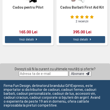
Cadou pentru Pilot
Cadou Barbati First Aid Kit
2 recenzii
165.00 Lei
395.00 Lei
Vezi detalii
Vezi detalii
Dorești să fii la curent cu ultimele noutăți și oferte?
Abonare
Firma Fun Design, detinatorul brandului GiftExpress, este
importator si distribuitor de cadouri, cadouri femei, cadouri
barbati, cadouri personalizate, cadouri de lux, accesorii vin,
cadouri craciun, cadouri corporate si bijuterii din argint. Avand
o experienta de peste 19 ani in domeniu, ofera calitate
ireprosabila la preturi competitive.