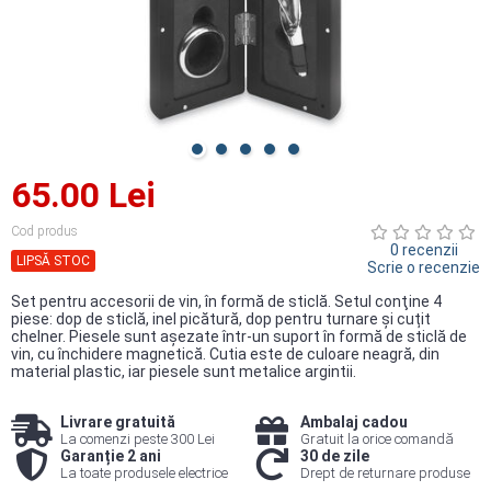
65.00 Lei
Cod produs
0 recenzii
LIPSĂ STOC
Scrie o recenzie
Set pentru accesorii de vin, în formă de sticlă. Setul conţine 4
piese: dop de sticlă, inel picătură, dop pentru turnare şi ​​cuțit
chelner. Piesele sunt aşezate într-un suport în formă de sticlă de
vin, cu închidere magnetică. Cutia este de culoare neagră, din
material plastic, iar piesele sunt metalice argintii.
Livrare gratuită
Ambalaj cadou
La comenzi peste 300 Lei
Gratuit la orice comandă
Garanție 2 ani
30 de zile
La toate produsele electrice
Drept de returnare produse