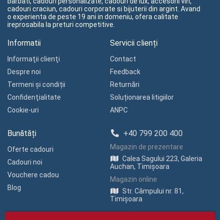
barbati, cadouri personalizate, cadouri de lux, accesorii vin,
cadouri craciun, cadouri corporate si bijuterii din argint. Avand
o experienta de peste 19 ani in domeniu, ofera calitate
ireprosabila la preturi competitive.
Informatii
Servicii clienți
Informaţii clienţi
Contact
Despre noi
Feedback
Termeni și condiții
Returnări
Confidenţialitate
Soluționarea litigiilor
Cookie-uri
ANPC
Bunătăți
+40 799 200 400
Magazin de prezentare
Oferte cadouri
Calea Sagului 223, Galeria
Cadouri noi
Auchan, Timișoara
Vouchere cadou
Magazin online
Blog
Str. Câmpului nr. 81,
Timișoara