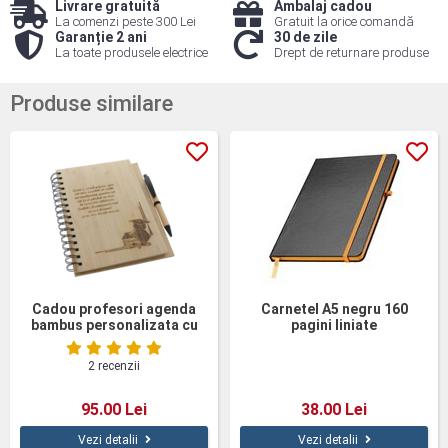
Livrare gratuită
Ambalaj cadou
La comenzi peste 300 Lei
Gratuit la orice comandă
Garanție 2 ani
30 de zile
La toate produsele electrice
Drept de returnare produse
Produse similare
Cadou profesori agenda
Carnetel A5 negru 160
bambus personalizata cu
pagini liniate
pix
2 recenzii
95.00 Lei
38.00 Lei
Vezi detalii
Vezi detalii