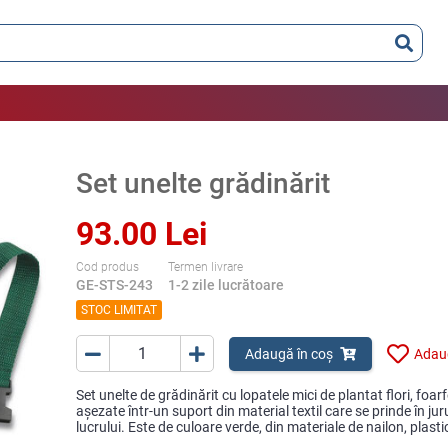
Set unelte grădinărit
93.00 Lei
Cod produs
Termen livrare
GE-STS-243
1-2 zile lucrătoare
STOC LIMITAT
Adaugă în coș
Adaug
Set unelte de grădinărit cu lopatele mici de plantat flori, fo
aşezate într-un suport din material textil care se prinde în ju
lucrului. Este de culoare verde, din materiale de nailon, plastic