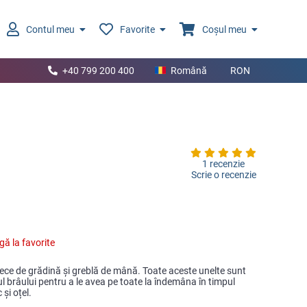
Contul meu
Favorite
Coșul meu
+40 799 200 400
Română
RON
1 recenzie
Scrie o recenzie
ă la favorite
arfece de grădină şi greblă de mână. Toate aceste unelte sunt
rul brâului pentru a le avea pe toate la îndemâna în timpul
 şi oțel.