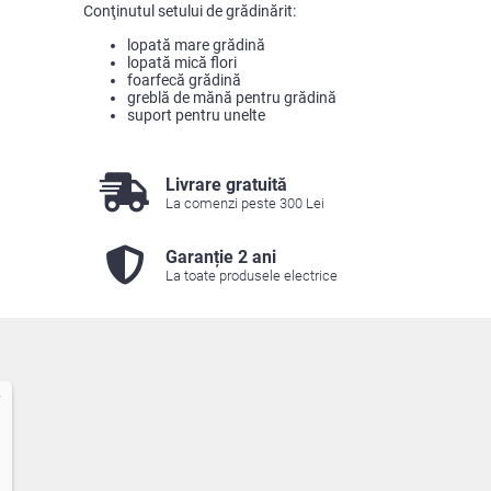
Conţinutul setului de grădinărit:
lopată mare grădină
lopată mică flori
foarfecă grădină
greblă de mănă pentru grădină
suport pentru unelte
Livrare gratuită
La comenzi peste 300 Lei
Garanție 2 ani
La toate produsele electrice
7