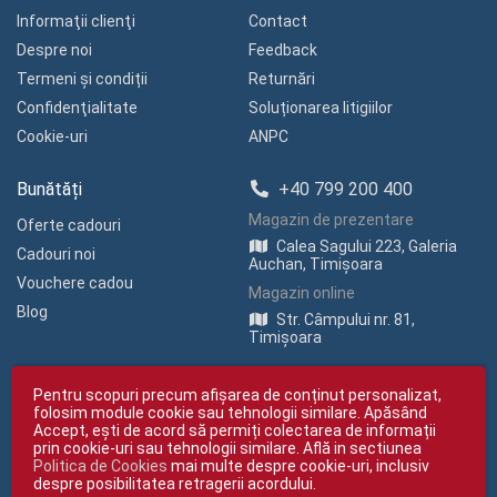
Informaţii clienţi
Contact
Despre noi
Feedback
Termeni și condiții
Returnări
Confidenţialitate
Soluționarea litigiilor
Cookie-uri
ANPC
Bunătăți
+40 799 200 400
Magazin de prezentare
Oferte cadouri
Calea Sagului 223, Galeria
Cadouri noi
Auchan, Timișoara
Vouchere cadou
Magazin online
Blog
Str. Câmpului nr. 81,
Timișoara
Pentru scopuri precum afișarea de conținut personalizat,
folosim module cookie sau tehnologii similare. Apăsând
Accept, ești de acord să permiți colectarea de informații
prin cookie-uri sau tehnologii similare. Află in sectiunea
Politica de Cookies
mai multe despre cookie-uri, inclusiv
Copyright © giftexpress.ro | Toate drepturile rezervate
despre posibilitatea retragerii acordului.
giftexpress.ro aparține de Fun Design SRL (CUI RO 15651694, Nr. Reg. Com.