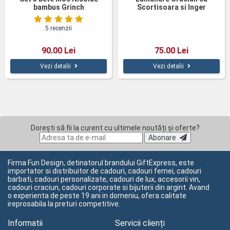
bambus Grinch
Scortisoara si Inger
5 recenzii
90.00 Lei
75.00 Lei
Vezi detalii
Vezi detalii
Dorești să fii la curent cu ultimele noutăți și oferte?
Abonare
Firma Fun Design, detinatorul brandului GiftExpress, este
importator si distribuitor de cadouri, cadouri femei, cadouri
barbati, cadouri personalizate, cadouri de lux, accesorii vin,
cadouri craciun, cadouri corporate si bijuterii din argint. Avand
o experienta de peste 19 ani in domeniu, ofera calitate
ireprosabila la preturi competitive.
Informatii
Servicii clienți