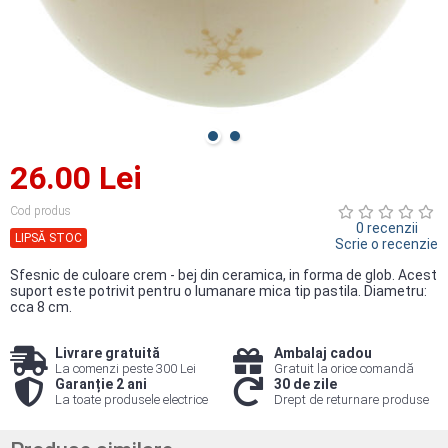
26.00 Lei
Cod produs
0 recenzii
LIPSĂ STOC
Scrie o recenzie
Sfesnic de culoare crem - bej din ceramica, in forma de glob. Acest
suport este potrivit pentru o lumanare mica tip pastila. Diametru:
cca 8 cm.
Livrare gratuită
Ambalaj cadou
La comenzi peste 300 Lei
Gratuit la orice comandă
Garanție 2 ani
30 de zile
La toate produsele electrice
Drept de returnare produse