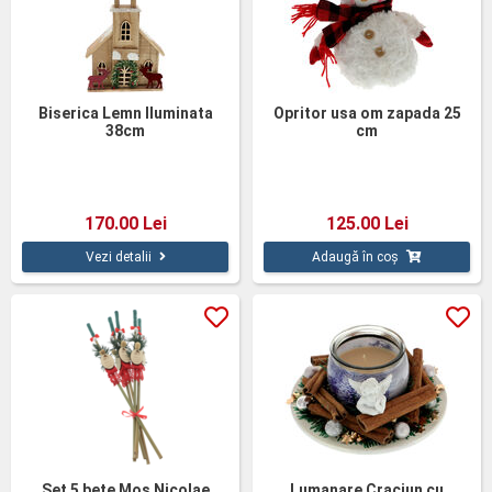
Biserica Lemn Iluminata
Opritor usa om zapada 25
38cm
cm
170.00 Lei
125.00 Lei
Vezi detalii
Adaugă în coș
Set 5 bete Mos Nicolae
Lumanare Craciun cu