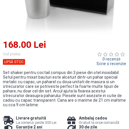
168.00 Lei
Cod produs
0 recenzii
LIPSĂ STOC
Scrie o recenzie
Set shaker pentru coctail compus din 3 piese din otel inoxidabil.
Setul pentru mixat bauturi este alcatuit dintr-un pahar special
metalic cu capac, un paharel cu doua unitati de masura si un
strecurator care se potriveste perfect la foarte multe tipuri de
pahare, nu doar cel din set. Arcul ajuta la fixarea acestui
strecurator deasupra paharului. Piesele sunt asezate in cutie de
cadou cu capac transparent. Cana are o marime de 21 cm inaltime
cu cca 9 cm latime.
Livrare gratuită
Ambalaj cadou
La comenzi peste 300 Lei
Gratuit la orice comandă
Garanție 2 ani
30 de zile