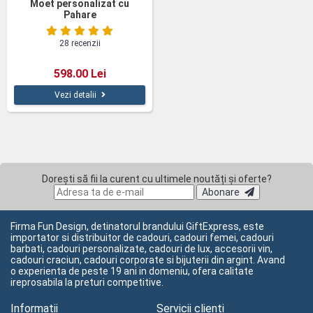
Moet personalizat cu
Pahare
28 recenzii
598.00 Lei
Vezi detalii
Dorești să fii la curent cu ultimele noutăți și oferte?
Abonare
Firma Fun Design, detinatorul brandului GiftExpress, este
importator si distribuitor de cadouri, cadouri femei, cadouri
barbati, cadouri personalizate, cadouri de lux, accesorii vin,
cadouri craciun, cadouri corporate si bijuterii din argint. Avand
o experienta de peste 19 ani in domeniu, ofera calitate
ireprosabila la preturi competitive.
Informatii
Servicii clienți