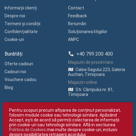
Informaţii clienţi
Contact
Despre noi
Feedback
Termeni și condiții
Returnări
Confidenţialitate
Soluționarea litigiilor
Cookie-uri
ANPC
Bunătăți
+40 799 200 400
Magazin de prezentare
Oferte cadouri
Calea Sagului 223, Galeria
Cadouri noi
Auchan, Timișoara
Vouchere cadou
Magazin online
Blog
Str. Câmpului nr. 81,
Timișoara
Pentru scopuri precum afișarea de conținut personalizat,
folosim module cookie sau tehnologii similare. Apăsând
Accept, ești de acord să permiți colectarea de informații
prin cookie-uri sau tehnologii similare. Află in sectiunea
Politica de Cookies
mai multe despre cookie-uri, inclusiv
Copyright © giftexpress.ro | Toate drepturile rezervate
despre posibilitatea retragerii acordului.