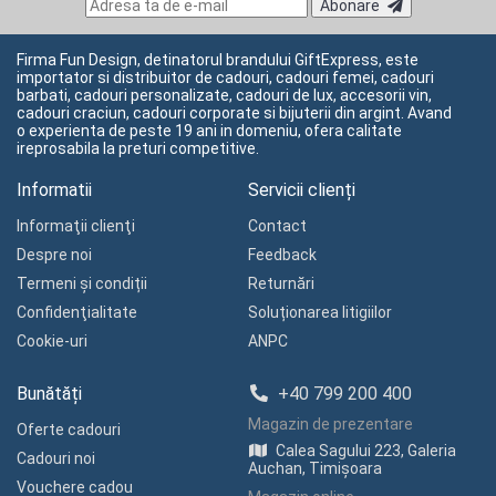
Abonare
Firma Fun Design, detinatorul brandului GiftExpress, este
importator si distribuitor de cadouri, cadouri femei, cadouri
barbati, cadouri personalizate, cadouri de lux, accesorii vin,
cadouri craciun, cadouri corporate si bijuterii din argint. Avand
o experienta de peste 19 ani in domeniu, ofera calitate
ireprosabila la preturi competitive.
Informatii
Servicii clienți
Informaţii clienţi
Contact
Despre noi
Feedback
Termeni și condiții
Returnări
Confidenţialitate
Soluționarea litigiilor
Cookie-uri
ANPC
Bunătăți
+40 799 200 400
Magazin de prezentare
Oferte cadouri
Calea Sagului 223, Galeria
Cadouri noi
Auchan, Timișoara
Vouchere cadou