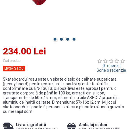
234.00 Lei
Cod produs
0 recenzii
LIPSĂ STOC
Scrie o recenzie
Skateboardul rosu este un skate clasic de calitate superioara
(penny board) pentru entuziaștii sportivi și este testat în
conformitate cu EN-13613. Dispozitivul este aprobat pentru o
greutate corporală de până la 100 kg, are roți din silicon,
transparente, de 60 x 45 mm, rulmenți cu bile ABEC-7 și axe din
aluminiu de înaltă calitate. Dimensiune: 57x16x12 cm. Mijlocul
skateboardului poate fi personalizat cu o placuta rotunda gravata
cu mesajul dorit.
Livrare gratuită
Ambalaj cadou