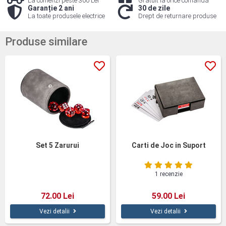
La comenzi peste 300 Lei
Gratuit la orice comandă
Garanție 2 ani
30 de zile
La toate produsele electrice
Drept de returnare produse
Produse similare
Set 5 Zarurui
Carti de Joc in Suport
1 recenzie
72.00 Lei
59.00 Lei
Vezi detalii
Vezi detalii